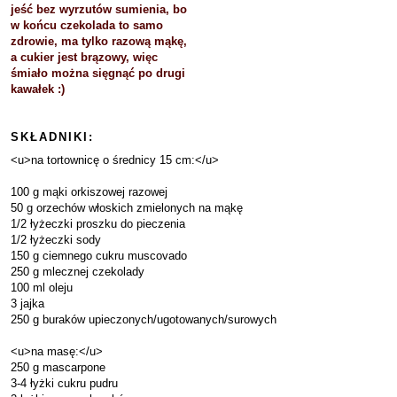
jeść bez wyrzutów sumienia, bo
w końcu czekolada to samo
zdrowie, ma tylko razową mąkę,
a cukier jest brązowy, więc
śmiało można sięgnąć po drugi
kawałek :)
SKŁADNIKI:
<u>na tortownicę o średnicy 15 cm:</u>
100 g mąki orkiszowej razowej
50 g orzechów włoskich zmielonych na mąkę
1/2 łyżeczki proszku do pieczenia
1/2 łyżeczki sody
150 g ciemnego cukru muscovado
250 g mlecznej czekolady
100 ml oleju
3 jajka
250 g buraków upieczonych/ugotowanych/surowych
<u>na masę:</u>
250 g mascarpone
3-4 łyżki cukru pudru