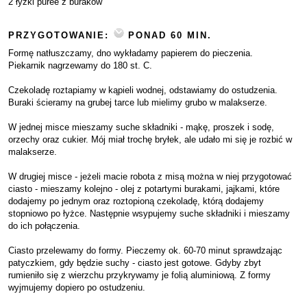
2 łyżki puree z buraków
PRZYGOTOWANIE:
PONAD 60 MIN.
Formę natłuszczamy, dno wykładamy papierem do pieczenia.
Piekarnik nagrzewamy do 180 st. C.
Czekoladę roztapiamy w kąpieli wodnej, odstawiamy do ostudzenia.
Buraki ścieramy na grubej tarce lub mielimy grubo w malakserze.
W jednej misce mieszamy suche składniki - mąkę, proszek i sodę,
orzechy oraz cukier. Mój miał trochę bryłek, ale udało mi się je rozbić w
malakserze.
W drugiej misce - jeżeli macie robota z misą można w niej przygotować
ciasto - mieszamy kolejno - olej z potartymi burakami, jajkami, które
dodajemy po jednym oraz roztopioną czekoladę, którą dodajemy
stopniowo po łyżce. Następnie wsypujemy suche składniki i mieszamy
do ich połączenia.
Ciasto przelewamy do formy. Pieczemy ok. 60-70 minut sprawdzając
patyczkiem, gdy będzie suchy - ciasto jest gotowe. Gdyby zbyt
rumieniło się z wierzchu przykrywamy je folią aluminiową. Z formy
wyjmujemy dopiero po ostudzeniu.