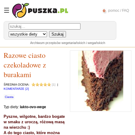
☰
pomoc / FAQ
Archiwum przepisów wegetariańskich i wegańskich
Razowe ciasto
czekoladowe z
burakami
ŚREDNIA OCENA:
[1]
|
KOMENTARZE [2]
Ciasta
Typ diety:
lakto-ovo-wege
Pyszne, wilgotne, bardzo bogate
w smaku z uroczą, różową masą
na wierzchu :)
A do tego ciasto, które można