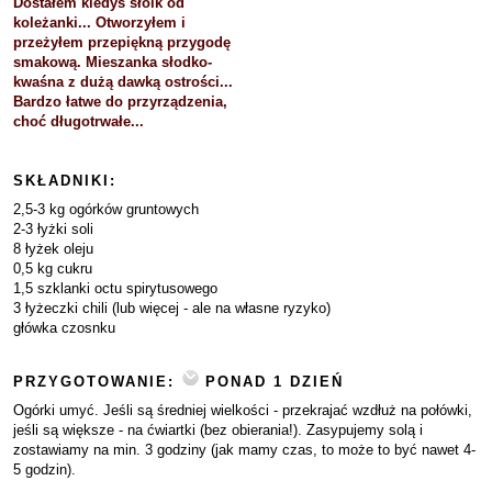
Dostałem kiedyś słoik od
koleżanki... Otworzyłem i
przeżyłem przepiękną przygodę
smakową. Mieszanka słodko-
kwaśna z dużą dawką ostrości...
Bardzo łatwe do przyrządzenia,
choć długotrwałe...
SKŁADNIKI:
2,5-3 kg ogórków gruntowych
2-3 łyżki soli
8 łyżek oleju
0,5 kg cukru
1,5 szklanki octu spirytusowego
3 łyżeczki chili (lub więcej - ale na własne ryzyko)
główka czosnku
PRZYGOTOWANIE:
PONAD 1 DZIEŃ
Ogórki umyć. Jeśli są średniej wielkości - przekrajać wzdłuż na połówki,
jeśli są większe - na ćwiartki (bez obierania!). Zasypujemy solą i
zostawiamy na min. 3 godziny (jak mamy czas, to może to być nawet 4-
5 godzin).