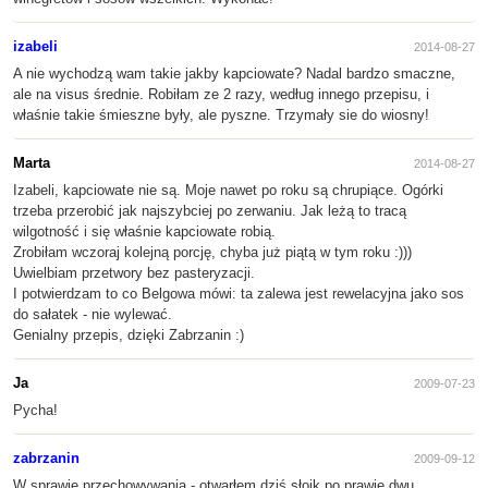
izabeli
2014-08-27
A nie wychodzą wam takie jakby kapciowate? Nadal bardzo smaczne,
ale na visus średnie. Robiłam ze 2 razy, według innego przepisu, i
właśnie takie śmieszne były, ale pyszne. Trzymały sie do wiosny!
Marta
2014-08-27
Izabeli, kapciowate nie są. Moje nawet po roku są chrupiące. Ogórki
trzeba przerobić jak najszybciej po zerwaniu. Jak leżą to tracą
wilgotność i się właśnie kapciowate robią.
Zrobiłam wczoraj kolejną porcję, chyba już piątą w tym roku :)))
Uwielbiam przetwory bez pasteryzacji.
I potwierdzam to co Belgowa mówi: ta zalewa jest rewelacyjna jako sos
do sałatek - nie wylewać.
Genialny przepis, dzięki Zabrzanin :)
Ja
2009-07-23
Pycha!
zabrzanin
2009-09-12
W sprawie przechowywania - otwarłem dziś słoik po prawie dwu