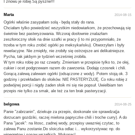
I znowu je robię.Są pyszne!!!
Marta
2014-08-15
Ogórki właśnie zasypałam solą - będą stały do rana.
Chciałam tylko powiedzieć wszystkim niedowiarkom, że przechowują się
świetnie bez pasteryzowania. Wczoraj dosłownie znalazłam
zeszłoroczny słoik na dnie szafki w pracy (i to mi przypomniało, że
trzeba w tym roku zrobić ogórki po meksykańsku). Otworzyłam i były
rewelacyjne. Nie zmiękły, nie zrobiły się ostrzejsze ani delikatniejsze.
Pycha, tak jakbym je tydzień wcześniej zrobiła.
W tym roku robię po raz czwarty. Zmieniam w przepisie tylko to, że olej,
cukier i ocet podgrzewam razem do zawrzenia. Dodaję czosnek i chili.
Gorącą zalewą zalewam ogórki (odsączone z wody). Potem stoją ok. 3
godziny i przekładam do słoików. NIE PASTERYZUJĘ. Co roku robię z
podwójnej porcji i nigdy żaden słoik mi się nie popsuł. Uwielbiam ten
przepis nie tylko za smak, ale też za ten brak pasteryzacji.
belgowa
2014-08-25
Panie "zabrzanin", dziekuje za przepis, doskonale sie sprawdza(ja
dorzucam gozdziki, raczej mielona papryczke chili i troche curry). A do
Pana "jacek": na litosc, zadnej wody, przepisy uwazniej czytac, to
zalewa Panu zostanie.Do sloiczka odlac i... wykorzystywac np. do
winegretow i sosow wszelkich. Wykonac!