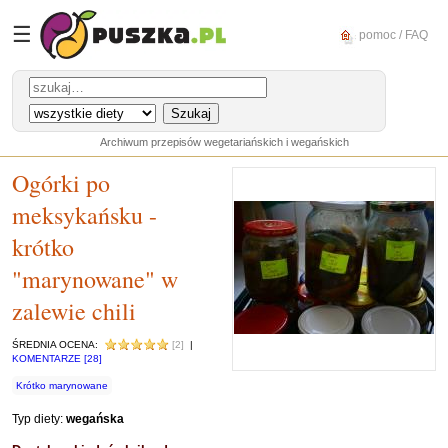
☰
pomoc / FAQ
Archiwum przepisów wegetariańskich i wegańskich
Ogórki po
meksykańsku -
krótko
"marynowane" w
zalewie chili
ŚREDNIA OCENA:
[2]
|
KOMENTARZE [28]
Krótko marynowane
Typ diety:
wegańska