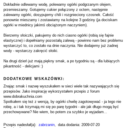
Dokładnie odlewamy wodę, polewamy ogórki podgrzanym olejem,
przemieszamy. Gotujemy cukier połączony z octem, następnie
zalewamy ogórki, dosypujemy chili i rozgnieciony czosnek. Całość
ponownie mieszamy i zostawiamy na kolejne 3 godziny (ja dociskam
ogórki w miednicy jakimś obciążonym naczyniem).
Bierzemy słoiczki, pakujemy do nich ciasno ogórki (robią się fajnie
elastyczne) i dopełniamy pozostałą zalewą - powinno nam bez problemu
wystarczyć to, co zostało na dnie naczynia. Nie dodajemy już żadnej
wody - wystarczy zakręcić słoiki.
Na drugi dzień już mają piękny smak, a po tygodniu są - dla lubiących
pikantność - delicjami :)
DODATKOWE WSKAZÓWKI:
Znając smak i nazwę wyszukałem w sieci wiele tak nazywających się
przepisów. Jako inspirację wykorzystałem przepis z forum
www.dobrakuchnia.com
Spotkałem się też z wersją, by ogórki chwilę zagotowywać - ja tego nie
robię, a i tak trzymają mi się po parę tygodni - ale jak długo mogą być
przechowywane? Nie wiem, bo potem za szybko je wyjadam...
Przepis nadesłał(a):
zabrzanin
, data dodania: 2009-07-20