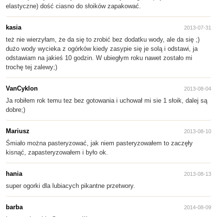
elastyczne) dość ciasno do słoików zapakować.
kasia
2013-07-31
też nie wierzyłam, że da się to zrobić bez dodatku wody, ale da się ;)
dużo wody wycieka z ogórków kiedy zasypie się je solą i odstawi, ja
odstawiam na jakieś 10 godzin. W ubiegłym roku nawet zostało mi
trochę tej zalewy;)
VanCyklon
2013-08-04
Ja robiłem rok temu tez bez gotowania i uchował mi sie 1 słoik, dalej są
dobre;)
Mariusz
2013-08-10
Śmiało można pasteryzować, jak niem pasteryzowałem to zaczęły
kisnąć, zapasteryzowałem i było ok.
hania
2013-08-13
super ogorki dla lubiacych pikantne przetwory.
barba
2014-08-09