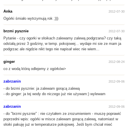
Anka
2012-07-30
Ogórki śmiało wytrzymują rok ;)))
brzmi pysznie
2012-07-30
Pytanie - czy ogorki w słoikach zalewamy zalewą podgrzana? czy taką
odstałą przez 3 godziny, w temp. pokojowej... wydaje mi sie ze mam ja
podgrzac ale nigdzie nikt tego nie napisał wiec nie wiem...
ginger
2012-08-24
co z wodą którą odlejemy z ogórków>
zabrzanin
2012-09-06
- do brzmi pysznie: ja zalewam gorącą zalewą
- do ginger: ja tej wody do niczego już nie używam:) wylewam
zabrzanin
2012-09-06
- do "brzmi pysznie" : nie czytałem ze zrozumieniem - muszę poprawić
poprzedni wpis: ogórki w misce zalewam gorącą zalewą, natomiast w
słoiki pakuję już w temperaturze pokojowej. Jeśli bym chciał mieć