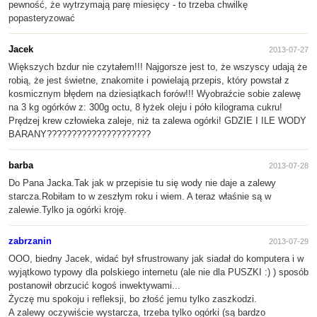
pewność, że wytrzymają parę miesięcy - to trzeba chwilkę
popasteryzować
Jacek
2013-07-27
Większych bzdur nie czytałem!!! Najgorsze jest to, że wszyscy udają że
robią, że jest świetne, znakomite i powielają przepis, który powstał z
kosmicznym błędem na dziesiątkach forów!!! Wyobraźcie sobie zalewę
na 3 kg ogórków z: 300g octu, 8 łyżek oleju i póło kilograma cukru!
Prędzej krew człowieka zaleje, niż ta zalewa ogórki! GDZIE I ILE WODY
BARANY?????????????????????
barba
2013-07-28
Do Pana Jacka.Tak jak w przepisie tu się wody nie daje a zalewy
starcza.Robiłam to w zeszłym roku i wiem. A teraz właśnie są w
zalewie.Tylko ja ogórki kroję.
zabrzanin
2013-07-29
OOO, biedny Jacek, widać był sfrustrowany jak siadał do komputera i w
wyjątkowo typowy dla polskiego internetu (ale nie dla PUSZKI :) ) sposób
postanowił obrzucić kogoś inwektywami...
Życzę mu spokoju i refleksji, bo złość jemu tylko zaszkodzi.
A zalewy oczywiście wystarcza, trzeba tylko ogórki (są bardzo