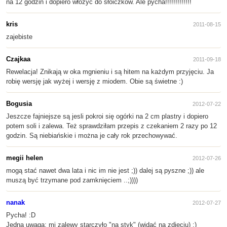
na 12 godzin i dopiero włożyć do słoiczków. Ale pycha!!!!!!!!!!!!!
kris
2011-08-15
zajebiste
Czajkaa
2011-09-18
Rewelacja! Znikają w oka mgnieniu i są hitem na każdym przyjęciu. Ja
robię wersję jak wyżej i wersję z miodem. Obie są świetne :)
Bogusia
2012-07-22
Jeszcze fajniejsze są jesli pokroi się ogórki na 2 cm plastry i dopiero
potem soli i zalewa. Też sprawdziłam przepis z czekaniem 2 razy po 12
godzin. Są niebiańskie i można je cały rok przechowywać.
megii helen
2012-07-26
mogą stać nawet dwa lata i nic im nie jest ;)) dalej są pyszne ;)) ale
muszą być trzymane pod zamknięciem ..;))))
nanak
2012-07-27
Pycha! :D
Jedna uwaga: mi zalewy starczyło "na styk" (widać na zdjęciu) :)