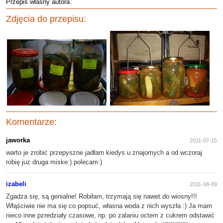
Przepis własny autora.
Zdjęcia do przepisu:
Komentarze:
jaworka
2011-07-15
warto je zrobić przepyszne jadłam kiedys u znajomych a od wczoraj
robię juz druga miske:) polecam:)
izabeli
2011-08-09
Zgadza się, są genialne! Robiłam, trzymają się nawet do wiosny!!!
Włąściwie nie ma się co popsuć, własna woda z nich wyszła :) Ja mam
nieco inne pzredziały czasowe, np. po zalaniu octem z cukrem odstawić