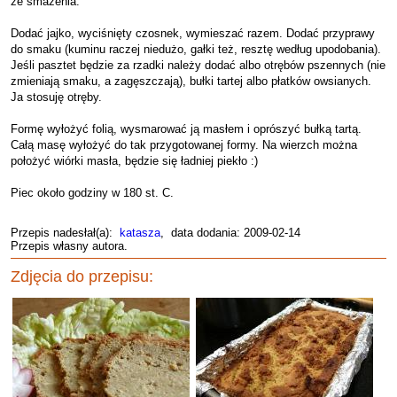
ze smażenia.
Dodać jajko, wyciśnięty czosnek, wymieszać razem. Dodać przyprawy
do smaku (kuminu raczej niedużo, gałki też, resztę według upodobania).
Jeśli pasztet będzie za rzadki należy dodać albo otrębów pszennych (nie
zmieniają smaku, a zagęszczają), bułki tartej albo płatków owsianych.
Ja stosuję otręby.
Formę wyłożyć folią, wysmarować ją masłem i oprószyć bułką tartą.
Całą masę wyłożyć do tak przygotowanej formy. Na wierzch można
położyć wiórki masła, będzie się ładniej piekło :)
Piec około godziny w 180 st. C.
Przepis nadesłał(a):
katasza
, data dodania: 2009-02-14
Przepis własny autora.
Zdjęcia do przepisu: