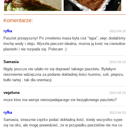
Komentarze:
ryfka
2012-04-10
Pasztet przepyszny! Po zmieleniu masa była ciut "tępa", więc dodaliśmy
trochę wody i oleju. Wyszła pieczeń idealna, można ją kroić na cieniutkie
plasterki i nie rozpada się. Polecam :)
Samasia
2012-04-13
Nigdy jeszcze nie udało mi się doprawić takiego pasztetu. Byłabym
niezmiernie wdzięczna za podanie dokładnej ilości kuminu, soli, pieprzu,
bułki tartej - tak dla orientacji.
vegeluna
2012-04-13
moze ktos ma wersje nierozpadajacego sie bezjajkowego pasztetu?
ryfka
2012-04-13
Samasia, strasznie ciężko podać dokładną ilość, kiedy wszystko sypie
się na oko, ale mogę powiedzieć, że w przypadku pasztetów nie ma co