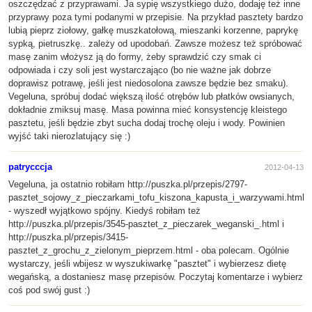
oszczędzać z przyprawami. Ja sypię wszystkiego dużo, dodaję też inne
przyprawy poza tymi podanymi w przepisie. Na przykład pasztety bardzo
lubią pieprz ziołowy, gałkę muszkatołową, mieszanki korzenne, paprykę
sypką, pietruszkę.. zależy od upodobań. Zawsze możesz też spróbować
masę zanim włożysz ją do formy, żeby sprawdzić czy smak ci
odpowiada i czy soli jest wystarczająco (bo nie ważne jak dobrze
doprawisz potrawę, jeśli jest niedosolona zawsze będzie bez smaku).
Vegeluna, spróbuj dodać większą ilość otrębów lub płatków owsianych,
dokładnie zmiksuj masę. Masa powinna mieć konsystencję kleistego
pasztetu, jeśli będzie zbyt sucha dodaj trochę oleju i wody. Powinien
wyjść taki nierozlatujący się :)
patrycccja
2012-04-13
Vegeluna, ja ostatnio robiłam http://puszka.pl/przepis/2797-
pasztet_sojowy_z_pieczarkami_tofu_kiszona_kapusta_i_warzywami.html
- wyszedł wyjątkowo spójny. Kiedyś robiłam też
http://puszka.pl/przepis/3545-pasztet_z_pieczarek_weganski_.html i
http://puszka.pl/przepis/3415-
pasztet_z_grochu_z_zielonym_pieprzem.html - oba polecam. Ogólnie
wystarczy, jeśli wbijesz w wyszukiwarkę "pasztet" i wybierzesz dietę
wegańską, a dostaniesz masę przepisów. Poczytaj komentarze i wybierz
coś pod swój gust :)