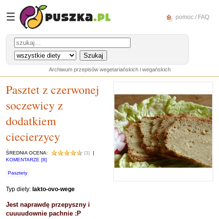
☰
pomoc / FAQ
Archiwum przepisów wegetariańskich i wegańskich
Pasztet z czerwonej
soczewicy z
dodatkiem
ciecierzycy
ŚREDNIA OCENA:
[3]
|
KOMENTARZE [8]
Pasztety
Typ diety:
lakto-ovo-wege
Jest naprawdę przepyszny i
cuuuudownie pachnie :P