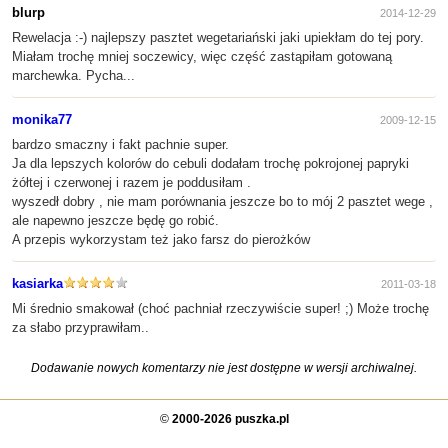
blurp
2014-12-29
Rewelacja :-) najlepszy pasztet wegetariański jaki upiekłam do tej pory.
Miałam trochę mniej soczewicy, więc część zastąpiłam gotowaną
marchewka. Pycha...
monika77
2009-12-15
bardzo smaczny i fakt pachnie super.
Ja dla lepszych kolorów do cebuli dodałam trochę pokrojonej papryki
żółtej i czerwonej i razem je poddusiłam .
wyszedł dobry , nie mam porównania jeszcze bo to mój 2 pasztet wege ,
ale napewno jeszcze będę go robić.
A przepis wykorzystam też jako farsz do pierożków
kasiarka
2011-03-18
Mi średnio smakował (choć pachniał rzeczywiście super! ;) Może trochę
za słabo przyprawiłam..
Dodawanie nowych komentarzy nie jest dostępne w wersji archiwalnej.
©
2000-2026 puszka.pl