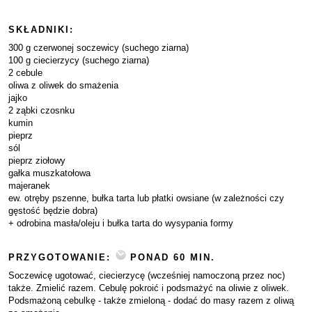
SKŁADNIKI:
300 g czerwonej soczewicy (suchego ziarna)
100 g ciecierzycy (suchego ziarna)
2 cebule
oliwa z oliwek do smażenia
jajko
2 ząbki czosnku
kumin
pieprz
sól
pieprz ziołowy
gałka muszkatołowa
majeranek
ew. otręby pszenne, bułka tarta lub płatki owsiane (w zależności czy
gęstość będzie dobra)
+ odrobina masła/oleju i bułka tarta do wysypania formy
PRZYGOTOWANIE:
PONAD 60 MIN.
Soczewicę ugotować, ciecierzycę (wcześniej namoczoną przez noc)
także. Zmielić razem. Cebulę pokroić i podsmażyć na oliwie z oliwek.
Podsmażoną cebulkę - także zmieloną - dodać do masy razem z oliwą