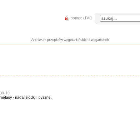
pomoc / FAQ
Archiwum przepisów wegetariańskich i wegańskich
09-10
elasy - nadal słodki i pyszne.