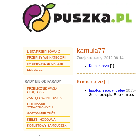
kamula77
LISTA PRZEPISÓW A-Z
PRZEPISY WG KATEGORII
Zarejestrowany: 2012-08-14
NA SPECJALNE OKAZJE
Komentarze
[1]
DLA DZIECI
Komentarze [1]
RADY NIE OD PARADY
PRZELICZNIK WAGA-
fasolka niebo w gebie
2013-
OBJĘTOŚĆ
Super przepis. Robiłam bez m
ZASTĘPOWANIE JAJEK
GOTOWANIE
STRĄCZKOWYCH
GOTOWANIE ZBÓŻ
KIEŁKI - HODOWLA
KOTLETOWY SAMOUCZEK