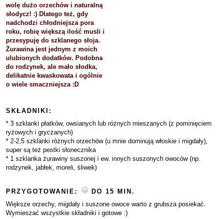
wolę dużo orzechów i naturalną
słodycz! :) Dlatego też, gdy
nadchodzi chłodniejsza pora
roku, robię większą ilość musli i
przesypuję do szklanego słoja.
Żurawina jest jednym z moich
ulubionych dodatków. Podobna
do rodzynek, ale mało słodka,
delikatnie kwaskowata i ogólnie
o wiele smaczniejsza :D
SKŁADNIKI:
* 3 szklanki płatków, owsianych lub różnych mieszanych (z pominięciem
ryżowych i gryczanych)
* 2-2,5 szklanki różnych orzechów (u mnie dominują włoskie i migdały),
super są też pestki słonecznika
* 1 szklanka żurawiny suszonej i ew. innych suszonych owoców (np.
rodzynek, jabłek, moreli, śliwek)
PRZYGOTOWANIE:
DO 15 MIN.
Większe orzechy, migdały i suszone owoce warto z grubsza posiekać.
Wymieszać wszystkie składniki i gotowe :)