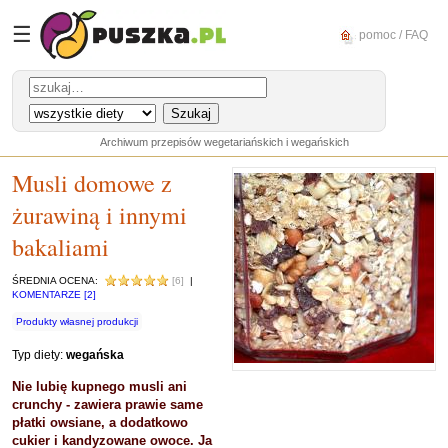
☰
pomoc / FAQ
Archiwum przepisów wegetariańskich i wegańskich
Musli domowe z
żurawiną i innymi
bakaliami
ŚREDNIA OCENA:
[6]
|
KOMENTARZE [2]
Produkty własnej produkcji
Typ diety:
wegańska
Nie lubię kupnego musli ani
crunchy - zawiera prawie same
płatki owsiane, a dodatkowo
cukier i kandyzowane owoce. Ja