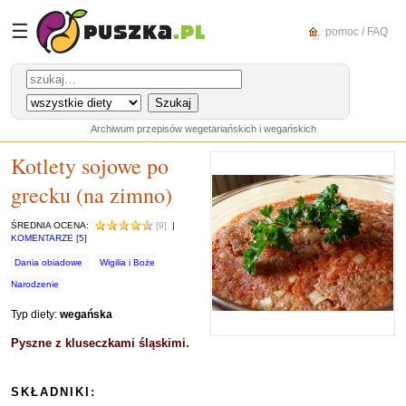
☰
pomoc / FAQ
Archiwum przepisów wegetariańskich i wegańskich
Kotlety sojowe po
grecku (na zimno)
ŚREDNIA OCENA:
[9]
|
KOMENTARZE [5]
Dania obiadowe
Wigilia i Boże
Narodzenie
Typ diety:
wegańska
Pyszne z kluseczkami śląskimi.
SKŁADNIKI: