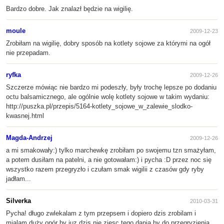
Bardzo dobre. Jak znalazł będzie na wigilię.
moule
2009-12-23
Zrobiłam na wigilię, dobry sposób na kotlety sojowe za którymi na ogół
nie przepadam.
ryfka
2009-12-26
Szczerze mówiąc nie bardzo mi podeszły, były trochę lepsze po dodaniu
octu balsamicznego, ale ogólnie wolę kotlety sojowe w takim wydaniu:
http://puszka.pl/przepis/5164-kotlety_sojowe_w_zalewie_slodko-
kwasnej.html
Magda-Andrzej
2009-12-26
a mi smakowały:) tylko marchewkę zrobiłam po swojemu tzn smażyłam,
a potem dusiłam na patelni, a nie gotowałam:) i pycha :D przez noc się
wszystko razem przegryzło i czułam smak wigilii z czasów gdy ryby
jadłam...
Silverka
2010-03-31
Pycha! długo zwlekalam z tym przepsem i dopiero dzis zrobilam i
mialam duży opór by juz dzis nie zjesc tego dania by do przegryzienia