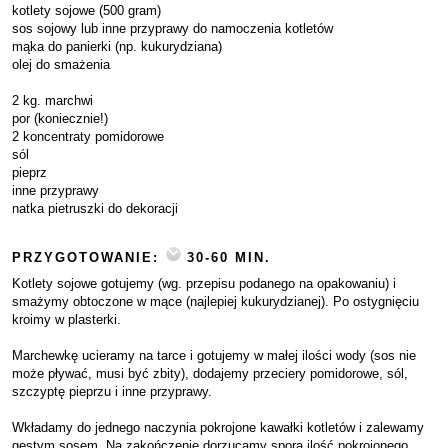
kotlety sojowe (500 gram)
sos sojowy lub inne przyprawy do namoczenia kotletów
mąka do panierki (np. kukurydziana)
olej do smażenia
2 kg. marchwi
por (koniecznie!)
2 koncentraty pomidorowe
sól
pieprz
inne przyprawy
natka pietruszki do dekoracji
PRZYGOTOWANIE:
30-60 MIN.
Kotlety sojowe gotujemy (wg. przepisu podanego na opakowaniu) i
smażymy obtoczone w mące (najlepiej kukurydzianej). Po ostygnięciu
kroimy w plasterki.
Marchewkę ucieramy na tarce i gotujemy w małej ilości wody (sos nie
może pływać, musi być zbity), dodajemy przeciery pomidorowe, sól,
szczyptę pieprzu i inne przyprawy.
Wkładamy do jednego naczynia pokrojone kawałki kotletów i zalewamy
gęstym sosem. Na zakończenie dorzucamy sporą ilość pokrojonego