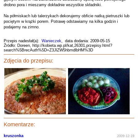
drobno pora i mieszamy dokładnie wszystkie składniki.
Na półmiskach lub talerzykach dekorujemy obficie natką pietruszki lub
pociętym w krążki porem. Potrawę odstawiamy na kilka godzin i
podajemy na zimno.
Przepis nadesłał(a):
Wanieczek
, data dodania: 2009-05-15
Źródło: Doreen, http://kobieta.wp.pl/kat,26301,przepisy.html?
search%5BrecAuth%5D=Z3JlZW5hbmdlbHM%3D
Zdjęcia do przepisu:
Komentarze:
kruszonka
2009-12-19