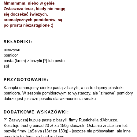
Mmmmmm, niebo w gębie.
Zwłaszcza teraz, kiedy nie mogę
się doczekać świeżych,
aromatycznych pomidorów, są
po prostu niezastąpione :)
SKŁADNIKI:
pieczywo
pomidor
pasta (krem) z bazylii [*] lub pesto
sól
PRZYGOTOWANIE:
Kanapki smarujemy cienko pastą z bazylii, a na to dajemy plasterki
pomidora. W sezonie pomidorowym to wystarczy, ale "zimowe" pomidory
dobrze jest jeszcze posolić dla wzmocnienia smaku.
DODATKOWE WSKAZÓWKI:
[*] Zazwyczaj kupuję pastę z bazylii firmy Rustichella d'Abruzzo.
Kosztuje trochę ponad 20 zł za 150g słoiczek. Ostatnio znalazłam też
bazylię firmy LaSelva (13zł za 130g) - jeszcze nie próbowałam, ale inne
produkty tej firmy są bardzo dobre.