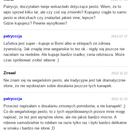
Patrycjo, doczytałam twoje wskazówki dotyczące pesto. Wiem, że to
wpis sprzed kilku lat, ale czy coś się zmieniło? Kupujesz ciągle to samo
pesto w słoiczkach czy znalazłaś jakieś inne, lepsze?
Gdzie kupujesz? Pewnie wysyłkowo?
patrycccja
2012-07-27
LaSelva jest super - kupuje w Bomi albo w sklepach ze zdrowa
żywnością. Jak znajdę inne weganskie to tez ok - nigdy się jeszcze nie
nacielam na niedobre. Ale kupuje bardzo rzadko, cena odstrasza. Może
czas spróbować zrobić własne :)
Zireael
2012-11-22
Nie znam się na wegańskim pesto, ale tradycyjne jest tak dramatycznie
słone, że nie wyobrażam sobie dosalania jeszcze tych kanapek.
patrycccja
2012-11-22
Przecież napisałam o dosalaniu zimowych pomidorów, a nie kanapek! ;)
Co do wegańskiego pesto, to z tych wypróbowanych przeze mnie mogę
napisać, że też jest wyraźnie słone, ale nie jakoś bardzo mocno. A
robione samodzielnie to robiłam na razie tylko raz i było bardzo delikatne
w smaku i bardzo nie słone ;D