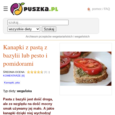
☰
pomoc / FAQ
Archiwum przepisów wegetariańskich i wegańskich
Kanapki z pastą z
bazylii lub pesto i
pomidorami
ŚREDNIA OCENA:
[8]
|
KOMENTARZE [6]
Kanapki, pita
Typ diety:
wegańska
Pasta z bazylii jest dość droga,
ale ze względu na dość mocny
smak używamy jej mało. A jakie
kanapki dzięki niej wychodzą!