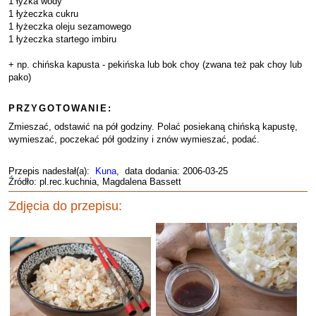
1 łyżka wody
1 łyżeczka cukru
1 łyżeczka oleju sezamowego
1 łyżeczka startego imbiru
+ np. chińska kapusta - pekińska lub bok choy (zwana też pak choy lub
pako)
PRZYGOTOWANIE:
Zmieszać, odstawić na pół godziny. Polać posiekaną chińską kapustę,
wymieszać, poczekać pół godziny i znów wymieszać, podać.
Przepis nadesłał(a):
Kuna
, data dodania: 2006-03-25
Źródło: pl.rec.kuchnia, Magdalena Bassett
Zdjęcia do przepisu: