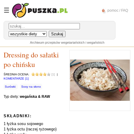
☰
pomoc / FAQ
Archiwum przepisów wegetariańskich i wegańskich
Dressing do sałatki
po chińsku
ŚREDNIA OCENA:
[1]
|
KOMENTARZE [1]
Surówki
Sosy na słono
Typ diety:
wegańska & RAW
SKŁADNIKI:
1 łyżka sosu sojowego
1 łyżka octu (raczej ryżowego)