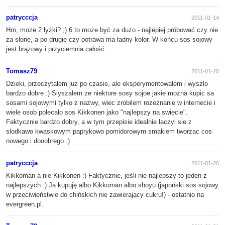
patrycccja
2011-01-14
Hm, może 2 łyżki? ;) 6 to może być za dużo - najlepiej próbować czy nie
za słone, a po drugie czy potrawa ma ładny kolor. W końcu sos sojowy
jest brązowy i przyciemnia całość.
Tomasz79
2011-01-20
Dzieki, przeczytalem juz po czasie, ale eksperymentowalem i wyszlo
bardzo dobre :) Slyszalem ze niektore sosy sojoe jakie mozna kupic sa
sosami sojowymi tylko z nazwy, wiec zrobilem rozeznanie w internecie i
wiele osob polecalo sos Kikkonen jako "najlepszy na swiecie".
Faktycznie bardzo dobry, a w tym przepisie idealnie laczyl sie z
slodkawo kwaskowym paprykowo pomidorowym smakiem tworzac cos
nowego i dooobrego :)
patrycccja
2011-01-20
Kikkoman a nie Kikkonen :) Faktycznie, jeśli nie najlepszy to jeden z
najlepszych :) Ja kupuję albo Kikkoman albo shoyu (japoński sos sojowy
w przeciwieństwie do chińskich nie zawierający cukru!) - ostatnio na
evergreen.pl.