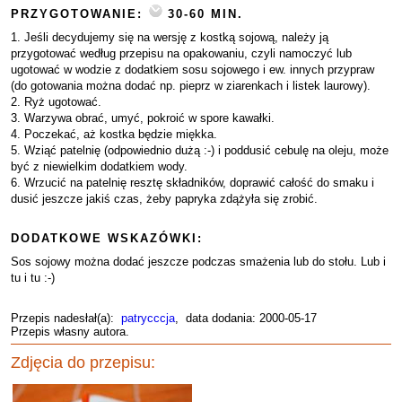
PRZYGOTOWANIE:
30-60 MIN.
1. Jeśli decydujemy się na wersję z kostką sojową, należy ją
przygotować według przepisu na opakowaniu, czyli namoczyć lub
ugotować w wodzie z dodatkiem sosu sojowego i ew. innych przypraw
(do gotowania można dodać np. pieprz w ziarenkach i listek laurowy).
2. Ryż ugotować.
3. Warzywa obrać, umyć, pokroić w spore kawałki.
4. Poczekać, aż kostka będzie miękka.
5. Wziąć patelnię (odpowiednio dużą :-) i poddusić cebulę na oleju, może
być z niewielkim dodatkiem wody.
6. Wrzucić na patelnię resztę składników, doprawić całość do smaku i
dusić jeszcze jakiś czas, żeby papryka zdążyła się zrobić.
DODATKOWE WSKAZÓWKI:
Sos sojowy można dodać jeszcze podczas smażenia lub do stołu. Lub i
tu i tu :-)
Przepis nadesłał(a):
patrycccja
, data dodania: 2000-05-17
Przepis własny autora.
Zdjęcia do przepisu: