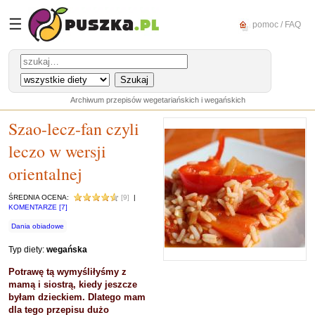
☰
pomoc / FAQ
Archiwum przepisów wegetariańskich i wegańskich
Szao-lecz-fan czyli
leczo w wersji
orientalnej
ŚREDNIA OCENA:
[9]
|
KOMENTARZE [7]
Dania obiadowe
Typ diety:
wegańska
Potrawę tą wymyśliłyśmy z
mamą i siostrą, kiedy jeszcze
byłam dzieckiem. Dlatego mam
dla tego przepisu dużo