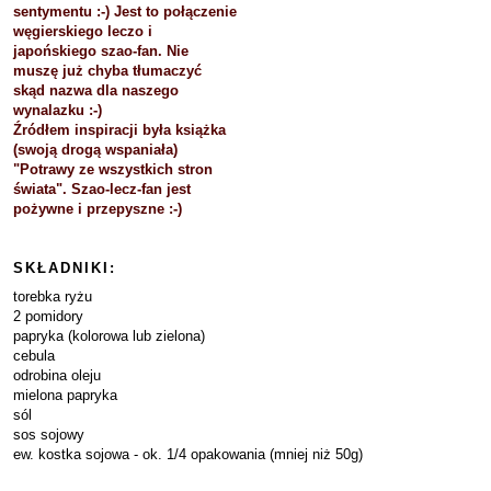
sentymentu :-) Jest to połączenie
węgierskiego leczo i
japońskiego szao-fan. Nie
muszę już chyba tłumaczyć
skąd nazwa dla naszego
wynalazku :-)
Źródłem inspiracji była książka
(swoją drogą wspaniała)
"Potrawy ze wszystkich stron
świata". Szao-lecz-fan jest
pożywne i przepyszne :-)
SKŁADNIKI:
torebka ryżu
2 pomidory
papryka (kolorowa lub zielona)
cebula
odrobina oleju
mielona papryka
sól
sos sojowy
ew. kostka sojowa - ok. 1/4 opakowania (mniej niż 50g)