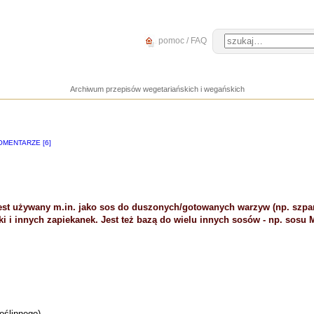
pomoc / FAQ
Archiwum przepisów wegetariańskich i wegańskich
OMENTARZE [6]
est używany m.in. jako sos do duszonych/gotowanych warzyw (np. szpar
i i innych zapiekanek. Jest też bazą do wielu innych sosów - np. sosu 
oślinnego)