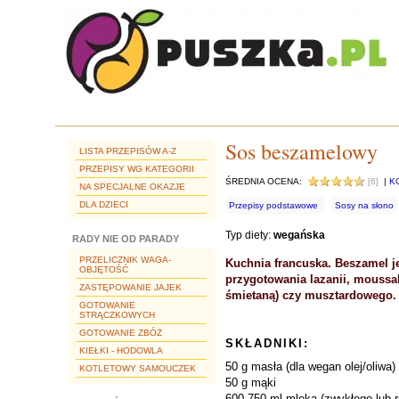
Sos beszamelowy
LISTA PRZEPISÓW A-Z
PRZEPISY WG KATEGORII
ŚREDNIA OCENA:
[6]
|
K
NA SPECJALNE OKAZJE
DLA DZIECI
Przepisy podstawowe
Sosy na słono
Typ diety:
wegańska
RADY NIE OD PARADY
PRZELICZNIK WAGA-
Kuchnia francuska. Beszamel j
OBJĘTOŚĆ
przygotowania lazanii, moussak
ZASTĘPOWANIE JAJEK
śmietaną) czy musztardowego.
GOTOWANIE
STRĄCZKOWYCH
GOTOWANIE ZBÓŻ
SKŁADNIKI:
KIEŁKI - HODOWLA
50 g masła (dla wegan olej/oliwa)
KOTLETOWY SAMOUCZEK
50 g mąki
600-750 ml mleka (zwykłego lub r