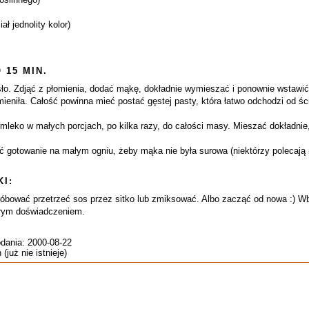
ał jednolity kolor)
 15 MIN.
o. Zdjąć z płomienia, dodać mąkę, dokładnie wymieszać i ponownie wstawić n
ieniła. Całość powinna mieć postać gęstej pasty, która łatwo odchodzi od ści
mleko w małych porcjach, po kilka razy, do całości masy. Mieszać dokładnie, 
ć gotowanie na małym ogniu, żeby mąka nie była surowa (niektórzy polecają 
I:
próbować przetrzeć sos przez sitko lub zmiksować. Albo zacząć od nowa :) Wbr
rym doświadczeniem.
odania: 2000-08-22
już nie istnieje)