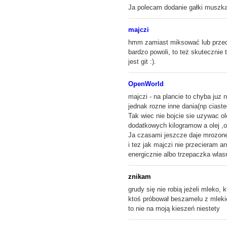
Ja polecam dodanie gałki muszka
majczi
hmm zamiast miksować lub przeci
bardzo powoli, to też skutecznie 
jest git :).
OpenWorld
majczi - na plancie to chyba juz
jednak rozne inne dania(np ciast
Tak wiec nie bojcie sie uzywac o
dodatkowych kilogramow a olej ,
Ja czasami jeszcze daje mrozoneg
i tez jak majczi nie przecieram a
energicznie albo trzepaczka wlasn
znikam
grudy się nie robią jeżeli mleko
ktoś próbował beszamelu z mlekie
to nie na moją kieszeń niestety