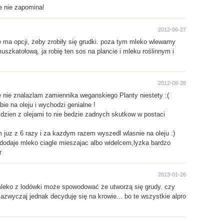
e nie zapomina!
2012-06-27
 ma opcji, żeby zrobiły się grudki. poza tym mleko wlewamy
szkatołową. ja robię ten sos na plancie i mleku roślinnym i
2012-06-28
e nie znalazlam zamiennika weganskiego Planty niestety :(
e na oleju i wychodzi genialne !
 dzien z olejami to nie bedzie zadnych skutkow w postaci
 juz z 6 razy i za kazdym razem wyszedl wlasnie na oleju :)
li dodaje mleko ciagle mieszajac albo widelcem,lyzka bardzo
r
2013-01-26
. mleko z lodówki może spowodować że utworzą się grudy. czy
zwyczaj jednak decyduję się na krowie... bo te wszystkie alpro