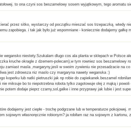
tołowej. to ona czyni sos beszamelowy sosem wyjątkowym, tego aromatu si
erać przez sitko, wystarczy od początku mieszać sos trzepaczką. wtedy nie
temu zapobiega. i tak jak było już wspomniane - koniecznie dodajemy gałkę mu
 nie wegansko niestety.Szukalam dlugo cos ala planta w sklepach w Polsce al
eczka kruche okragle z dzemem-polecam),w tym rowniez sos beszamelowy robi
leju zamiast masla ,margaryny,jesli w swoim zywieniu nie przesadzacie na co
oliwa jest zdrowsza niz maslo czy margaryna nawety weganska :)
o koperku lub natki pietruszki jak np robie do zapiekanek.beszamel robnilam
ni nie miksuje bo to niepotrzebna robota tylko zagotowuje olej z mąką i powo
ie potem dodaje pieprz czarny,sol,galke i inne przyprawy jak lubie i jest supe
, które dodajemy jest ciepłe - trochę podgrzane lub w temperaturze pokojowej
m sojowym własnoręcznie robionym? ja robiłam raz na sojowym z kartonu, za