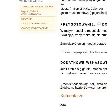
WIEDZIEĆ WIĘCEJ
sól
TŁUSZCZE, OLEJE I OLIWA
pieprz (najlepiej biały, żeby sos mi
MĄKA - TYPY I
gałka muszkatołowa (opcjonalnie)
ZASTOSOWANIA
SŁOWNIK
ZIOŁA, PRZYPRAWY...
PRZYGOTOWANIE:
DO
OWOCE EGZOTYCZNE
W małym rondelku rozpuścić masł
uważając, żeby mąka się nie zrum
Zmniejszyć ogień i dodać gorące 
Posolić, popieprzyć i kontynuowa
DODATKOWE WSKAZÓWK
Jeśli zrobią się grudki, można s
nim wyłożyć nawet osoby ze spo
Przepis nadesłał(a):
pat
, data d
Źródło: na bazie Serwisu makaron (
Komentarze:
xaw