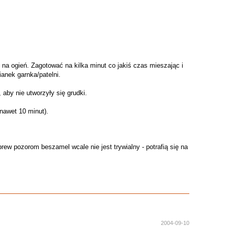
a ogień. Zagotować na kilka minut co jakiś czas mieszając i
anek garnka/patelni.
aby nie utworzyły się grudki.
nawet 10 minut).
ew pozorom beszamel wcale nie jest trywialny - potrafią się na
2004-09-10