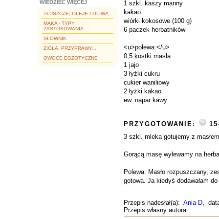
WIEDZIEĆ WIĘCEJ
1 szkl. kaszy manny
kakao
TŁUSZCZE, OLEJE I OLIWA
wiórki kokosowe (100 g)
MĄKA - TYPY I
ZASTOSOWANIA
6 paczek herbatników
SŁOWNIK
<u>polewa:</u>
ZIOŁA, PRZYPRAWY...
0,5 kostki masła
OWOCE EGZOTYCZNE
1 jajo
3 łyżki cukru
cukier waniliowy
2 łyżki kakao
ew. napar kawy
PRZYGOTOWANIE:
15
3 szkl. mleka gotujemy z masłe
Gorącą masę wylewamy na herbat
Polewa: Masło rozpuszczany, zes
gotowa. Ja kiedyś dodawałam do n
Przepis nadesłał(a):
Ania D
, dat
Przepis własny autora.