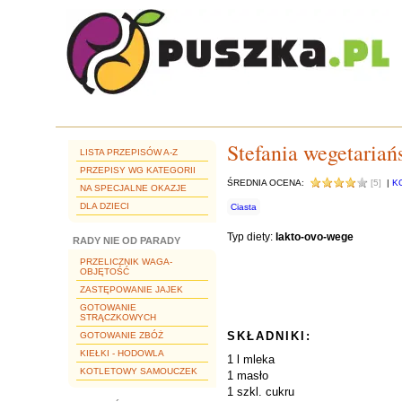
Stefania wegetariań
LISTA PRZEPISÓW A-Z
PRZEPISY WG KATEGORII
ŚREDNIA OCENA:
[5]
|
K
NA SPECJALNE OKAZJE
DLA DZIECI
Ciasta
Typ diety:
lakto-ovo-wege
RADY NIE OD PARADY
PRZELICZNIK WAGA-
OBJĘTOŚĆ
ZASTĘPOWANIE JAJEK
GOTOWANIE
STRĄCZKOWYCH
SKŁADNIKI:
GOTOWANIE ZBÓŻ
KIEŁKI - HODOWLA
1 l mleka
KOTLETOWY SAMOUCZEK
1 masło
1 szkl. cukru