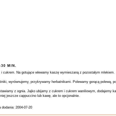
-30 MIN.
m i cukrem. Na gotujące wlewamy kaszę wymieszaną z pozostałym mlekiem. P
niki, wyrównujemy, przykrywamy herbatnikami. Polewamy gorącą polewą, po
tawiamy z ognia. Jajko ubijamy z cukrem i cukrem waniliowym, dodajemy k
iej jeszcze cappuccino lub kawę, ale to opcjonalnie.
a dodania: 2004-07-20