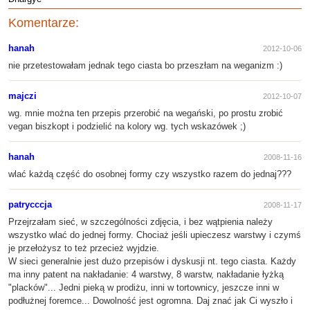
Komentarze:
hanah
2012-10-06
nie przetestowałam jednak tego ciasta bo przeszłam na weganizm :)
majczi
2012-10-07
wg. mnie można ten przepis przerobić na wegański, po prostu zrobić
vegan biszkopt i podzielić na kolory wg. tych wskazówek ;)
hanah
2008-11-16
wlać każdą część do osobnej formy czy wszystko razem do jednaj???
patrycccja
2008-11-17
Przejrzałam sieć, w szczególności zdjęcia, i bez wątpienia należy
wszystko wlać do jednej formy. Chociaż jeśli upieczesz warstwy i czymś
je przełożysz to też przecież wyjdzie.
W sieci generalnie jest dużo przepisów i dyskusji nt. tego ciasta. Każdy
ma inny patent na nakładanie: 4 warstwy, 8 warstw, nakładanie łyżką
"placków"... Jedni pieką w prodiżu, inni w tortownicy, jeszcze inni w
podłużnej foremce... Dowolność jest ogromna. Daj znać jak Ci wyszło i