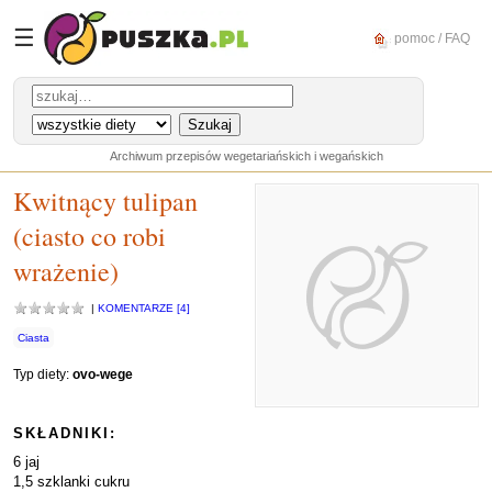
☰
pomoc / FAQ
Archiwum przepisów wegetariańskich i wegańskich
Kwitnący tulipan
(ciasto co robi
wrażenie)
|
KOMENTARZE [4]
Ciasta
Typ diety:
ovo-wege
SKŁADNIKI:
6 jaj
1,5 szklanki cukru