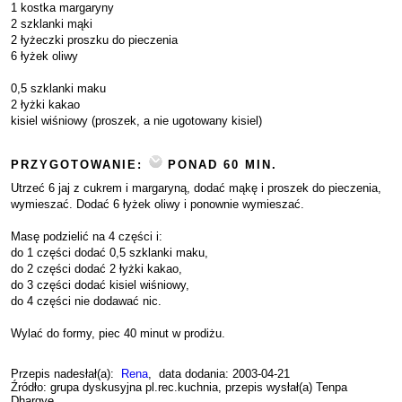
1 kostka margaryny
2 szklanki mąki
2 łyżeczki proszku do pieczenia
6 łyżek oliwy
0,5 szklanki maku
2 łyżki kakao
kisiel wiśniowy (proszek, a nie ugotowany kisiel)
PRZYGOTOWANIE:
PONAD 60 MIN.
Utrzeć 6 jaj z cukrem i margaryną, dodać mąkę i proszek do pieczenia,
wymieszać. Dodać 6 łyżek oliwy i ponownie wymieszać.
Masę podzielić na 4 części i:
do 1 części dodać 0,5 szklanki maku,
do 2 części dodać 2 łyżki kakao,
do 3 części dodać kisiel wiśniowy,
do 4 części nie dodawać nic.
Wylać do formy, piec 40 minut w prodiżu.
Przepis nadesłał(a):
Rena
, data dodania: 2003-04-21
Źródło: grupa dyskusyjna pl.rec.kuchnia, przepis wysłał(a) Tenpa
Dhargye