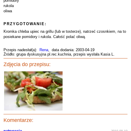
pomidory
rukola
oliwa
PRZYGOTOWANIE:
Kromka chleba upiec na grillu (lub w tosterze), natrzeć czosnkiem, na to
posiekane pomidory i rukola. Całość polać oliwą.
Przepis nadesłał(a):
Rena
, data dodania: 2003-04-19
Źródło: grupa dyskusyjna pl.rec.kuchnia, przepis wysłała Kasia L.
Zdjęcia do przepisu:
Komentarze:
patrycccja
2010-09-10