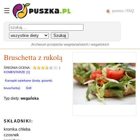
☰
pomoc / FAQ
Archiwum przepisów wegetariańskich i wegańskich
Bruschetta z rukolą
ŚREDNIA OCENA:
[1]
|
KOMENTARZE [1]
Kanapki opiekane (tosty, grzanki,
bruschetta)
Grill
Typ diety:
wegańska
SKŁADNIKI:
kromka chleba
czosnek