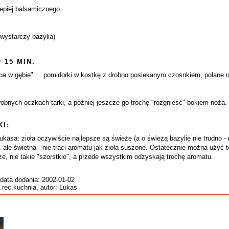
lepiej balsamicznego
wystarczy bazylia)
 15 MIN.
eba w gębie" ... pomidorki w kostkę z drobno posiekanym czosnkiem, polane oli
bnych oczkach tarki, a później jeszcze go trochę "rozgnieść" bokiem noża.
I:
kasa: zioła oczywiście najlepsze są świeże (a o świeżą bazylię nie trudno -
a, ale świetna - nie traci aromatu jak zioła suszone. Ostatecznie można użyć t
sze, nie takie "szorstkie", a przede wszystkim odzyskają trochę aromatu.
 data dodania: 2002-01-02
.rec.kuchnia, autor: Lukas