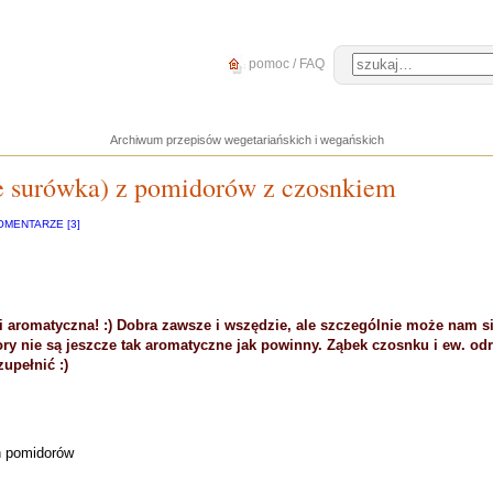
pomoc / FAQ
Archiwum przepisów wegetariańskich i wegańskich
ie surówka) z pomidorów z czosnkiem
OMENTARZE [3]
i aromatyczna! :) Dobra zawsze i wszędzie, ale szczególnie może nam s
ry nie są jeszcze tak aromatyczne jak powinny. Ząbek czosnku i ew. od
zupełnić :)
ch pomidorów