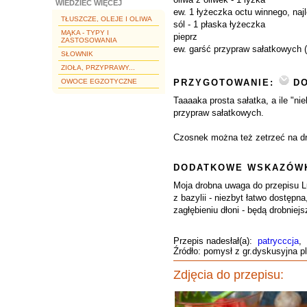
WIEDZIEĆ WIĘCEJ
ew. 1 łyżeczka octu winnego, naj
TŁUSZCZE, OLEJE I OLIWA
sól - 1 płaska łyżeczka
MĄKA - TYPY I
pieprz
ZASTOSOWANIA
ew. garść przypraw sałatkowych (
SŁOWNIK
ZIOŁA, PRZYPRAWY...
OWOCE EGZOTYCZNE
PRZYGOTOWANIE:
DO
Taaaaka prosta sałatka, a ile "ni
przypraw sałatkowych.
Czosnek można też zetrzeć na dro
DODATKOWE WSKAZÓWK
Moja drobna uwaga do przepisu Lu
z bazylii - niezbyt łatwo dostępn
zagłębieniu dłoni - będą drobniej
Przepis nadesłał(a):
patrycccja
,
Źródło: pomysł z gr.dyskusyjna pl
Zdjęcia do przepisu: