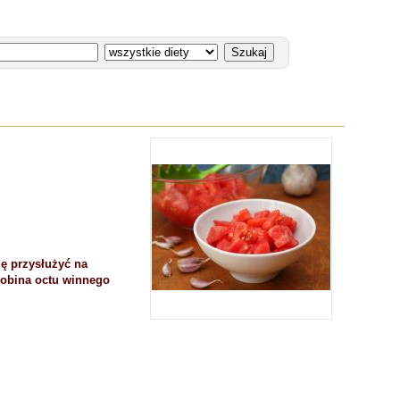
ię przysłużyć na
robina octu winnego