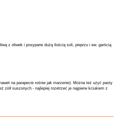
wą z oliwek i posypane dużą ilością soli, pieprzu i ew. garścią
 nawet na parapecie rośnie jak marzenie). Można też użyć pasty
eż ziół suszonych - najlepiej rozetrzeć je najpierw kciukiem z