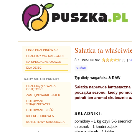
Sałatka (a właściw
LISTA PRZEPISÓW A-Z
PRZEPISY WG KATEGORII
ŚREDNIA OCENA:
[3]
|
K
NA SPECJALNE OKAZJE
DLA DZIECI
Surówki
Typ diety:
wegańska & RAW
RADY NIE OD PARADY
PRZELICZNIK WAGA-
Sałatka naprawdę fantastyczna 
OBJĘTOŚĆ
początku sezonu, kiedy pomido
ZASTĘPOWANIE JAJEK
potrafi ten aromat skutecznie u
GOTOWANIE
STRĄCZKOWYCH
GOTOWANIE ZBÓŻ
SKŁADNIKI:
KIEŁKI - HODOWLA
pomidory - 1 kg czyli 5-6 średni
KOTLETOWY SAMOUCZEK
czosnek - 1 średni ząbek
oliwa z oliwek - 1 łyżka