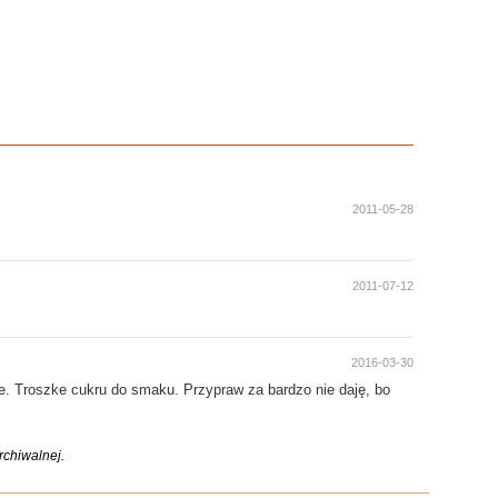
2011-05-28
2011-07-12
2016-03-30
ie. Troszke cukru do smaku. Przypraw za bardzo nie daję, bo
chiwalnej.