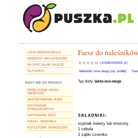
Farsz do naleśników 
LISTA PRZEPISÓW A-Z
PRZEPISY WG KATEGORII
|
KOMENTARZE [2]
NA SPECJALNE OKAZJE
DLA DZIECI
Naleśniki i inne wrapy (np. tortilla)
Fars
Typ diety:
lakto-ovo-wege
RADY NIE OD PARADY
PRZELICZNIK WAGA-
OBJĘTOŚĆ
ZASTĘPOWANIE JAJEK
GOTOWANIE
STRĄCZKOWYCH
SKŁADNIKI:
GOTOWANIE ZBÓŻ
KIEŁKI - HODOWLA
szpinak świeży lub mrożony
KOTLETOWY SAMOUCZEK
1 cebula
2 ząbki czosnku