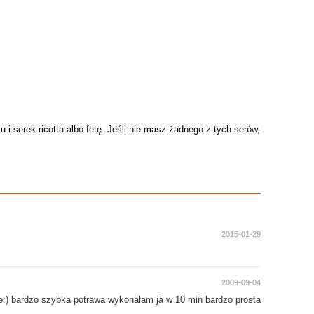
i serek ricotta albo fetę. Jeśli nie masz żadnego z tych serów,
2015-01-29
2009-09-04
je:) bardzo szybka potrawa wykonałam ja w 10 min bardzo prosta