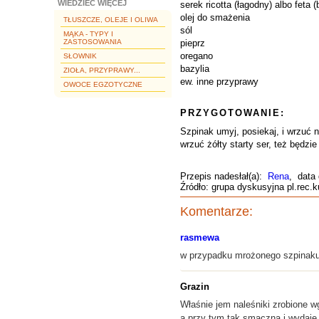
WIEDZIEĆ WIĘCEJ
serek ricotta (łagodny) albo feta
olej do smażenia
TŁUSZCZE, OLEJE I OLIWA
sól
MĄKA - TYPY I
ZASTOSOWANIA
pieprz
oregano
SŁOWNIK
bazylia
ZIOŁA, PRZYPRAWY...
ew. inne przyprawy
OWOCE EGZOTYCZNE
PRZYGOTOWANIE:
Szpinak umyj, posiekaj, i wrzuć n
wrzuć żółty starty ser, też będzie
Przepis nadesłał(a):
Rena
, data
Źródło: grupa dyskusyjna pl.rec.k
Komentarze:
rasmewa
w przypadku mrożonego szpinaku
Grazin
Właśnie jem naleśniki zrobione w
a przy tym tak smaczna i wydaje 