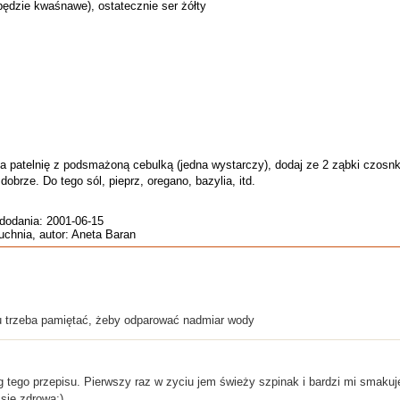
 (będzie kwaśnawe), ostatecznie ser żółty
a patelnię z podsmażoną cebulką (jedna wystarczy), dodaj ze 2 ząbki czosnku 
 dobrze. Do tego sól, pieprz, oregano, bazylia, itd.
 dodania: 2001-06-15
uchnia, autor: Aneta Baran
 trzeba pamiętać, żeby odparować nadmiar wody
g tego przepisu. Pierwszy raz w zyciu jem świeży szpinak i bardzi mi smaku
sie zdrowa;)