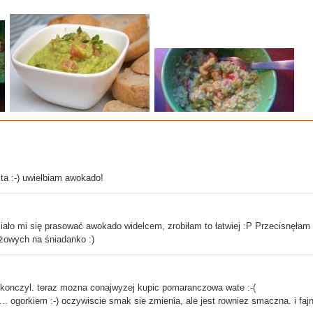
:-) uwielbiam awokado!
iało mi się prasować awokado widelcem, zrobiłam to łatwiej :P Przecisnęła
yżowych na śniadanko :)
 skonczyl. teraz mozna conajwyzej kupic pomaranczowa wate :-(
.. ogorkiem :-) oczywiscie smak sie zmienia, ale jest rowniez smaczna. i fajni