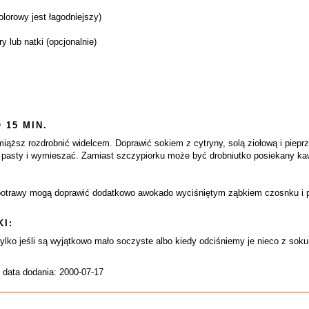
kolorowy jest łagodniejszy)
y lub natki (opcjonalnie)
 15 MIN.
ąższ rozdrobnić widelcem. Doprawić sokiem z cytryny, solą ziołową i piepr
 pasty i wymieszać. Zamiast szczypiorku może być drobniutko posiekany ka
e potrawy mogą doprawić dodatkowo awokado wyciśniętym ząbkiem czosnku i 
I:
lko jeśli są wyjątkowo mało soczyste albo kiedy odciśniemy je nieco z soku
 data dodania: 2000-07-17