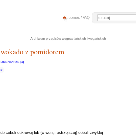
pomoc / FAQ
Archiwum przepisów wegetariańskich i wegańskich
 awokado z pomidorem
KOMENTARZE [4]
ek
ub cebuli cukrowej lub (w wersji ostrzejszej) cebuli zwykłej