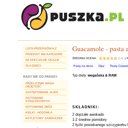
Guacamole - pasta
LISTA PRZEPISÓW A-Z
PRZEPISY WG KATEGORII
ŚREDNIA OCENA:
[14]
|
NA SPECJALNE OKAZJE
DLA DZIECI
Pasty na słono
Dipy
Tłusty Czwart
Typ diety:
wegańska & RAW
RADY NIE OD PARADY
PRZELICZNIK WAGA-
OBJĘTOŚĆ
ZASTĘPOWANIE JAJEK
GOTOWANIE
STRĄCZKOWYCH
SKŁADNIKI:
GOTOWANIE ZBÓŻ
KIEŁKI - HODOWLA
2 dojrzałe awokado
KOTLETOWY SAMOUCZEK
1-2 średnie pomidory
2 łyżki posiekanego szczypiorku l