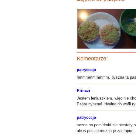
Komentarze:
patrycccja
hmmmmmmmmm, pyszna ta pasta 
Princzi
Jestem leniuszkiem, więc nie chc
Pasta pyszna! Idealna do wafli r
patrycccja
sezon na pomidorki sie niestety
ale w pascie mozna je zastapic ...