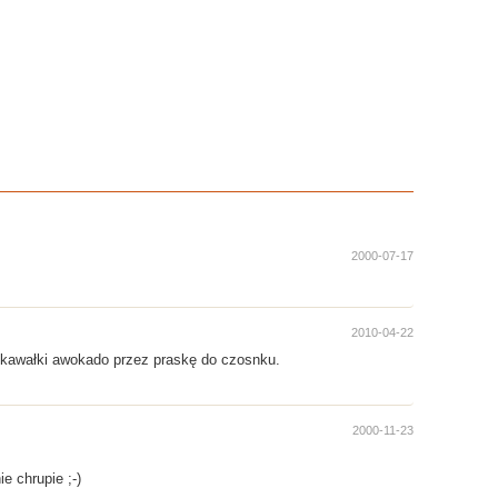
2000-07-17
2010-04-22
m kawałki awokado przez praskę do czosnku.
2000-11-23
e chrupie ;-)