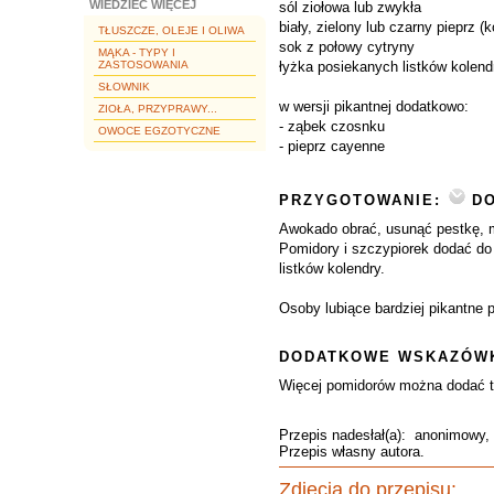
WIEDZIEĆ WIĘCEJ
sól ziołowa lub zwykła
biały, zielony lub czarny pieprz (
TŁUSZCZE, OLEJE I OLIWA
sok z połowy cytryny
MĄKA - TYPY I
ZASTOSOWANIA
łyżka posiekanych listków kolendr
SŁOWNIK
w wersji pikantnej dodatkowo:
ZIOŁA, PRZYPRAWY...
- ząbek czosnku
OWOCE EGZOTYCZNE
- pieprz cayenne
PRZYGOTOWANIE:
DO
Awokado obrać, usunąć pestkę, mi
Pomidory i szczypiorek dodać do
listków kolendry.
Osoby lubiące bardziej pikantn
DODATKOWE WSKAZÓWK
Więcej pomidorów można dodać ty
Przepis nadesłał(a):
anonimowy
,
Przepis własny autora.
Zdjęcia do przepisu: