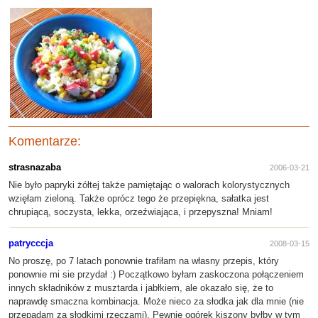
Komentarze:
strasnazaba
2006-03-21
Nie było papryki żółtej także pamiętając o walorach kolorystycznych
wzięłam zieloną. Także oprócz tego że przepiękna, sałatka jest
chrupiącą, soczysta, lekka, orzeźwiająca, i przepyszna! Mniam!
patrycccja
2008-03-15
No proszę, po 7 latach ponownie trafiłam na własny przepis, który
ponownie mi sie przydał :) Początkowo byłam zaskoczona połączeniem
innych składników z musztarda i jabłkiem, ale okazało się, że to
naprawdę smaczna kombinacja. Może nieco za słodka jak dla mnie (nie
przepadam za słodkimi rzeczami). Pewnie ogórek kiszony byłby w tym