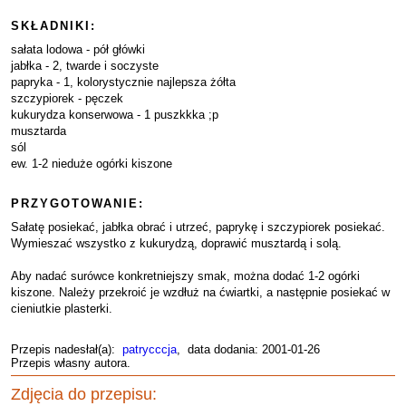
SKŁADNIKI:
sałata lodowa - pół główki
jabłka - 2, twarde i soczyste
papryka - 1, kolorystycznie najlepsza żółta
szczypiorek - pęczek
kukurydza konserwowa - 1 puszkkka ;p
musztarda
sól
ew. 1-2 nieduże ogórki kiszone
PRZYGOTOWANIE:
Sałatę posiekać, jabłka obrać i utrzeć, paprykę i szczypiorek posiekać.
Wymieszać wszystko z kukurydzą, doprawić musztardą i solą.
Aby nadać surówce konkretniejszy smak, można dodać 1-2 ogórki
kiszone. Należy przekroić je wzdłuż na ćwiartki, a następnie posiekać w
cieniutkie plasterki.
Przepis nadesłał(a):
patrycccja
, data dodania: 2001-01-26
Przepis własny autora.
Zdjęcia do przepisu: