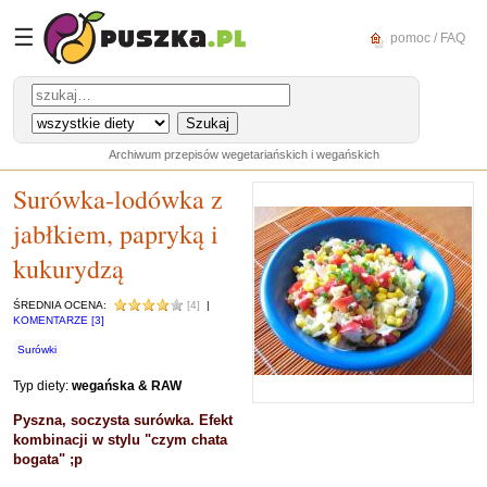
☰
pomoc / FAQ
Archiwum przepisów wegetariańskich i wegańskich
Surówka-lodówka z
jabłkiem, papryką i
kukurydzą
ŚREDNIA OCENA:
[4]
|
KOMENTARZE [3]
Surówki
Typ diety:
wegańska & RAW
Pyszna, soczysta surówka. Efekt
kombinacji w stylu "czym chata
bogata" ;p