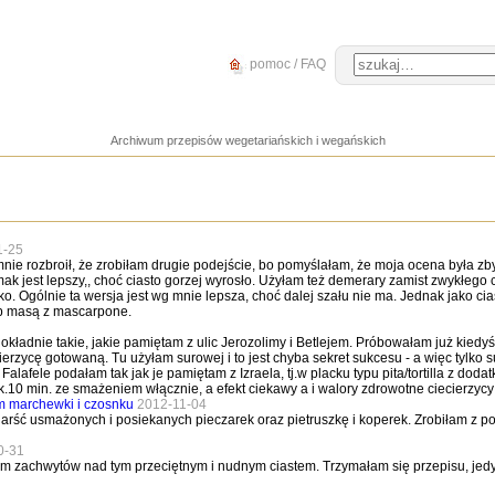
pomoc / FAQ
Archiwum przepisów wegetariańskich i wegańskich
1-25
 mnie rozbroił, że zrobiłam drugie podejście, bo pomyślałam, że moja ocena była z
mak jest lepszy,, choć ciasto gorzej wyrosło. Użyłam też demerary zamist zwykłego
o. Ogólnie ta wersja jest wg mnie lepsza, choć dalej szału nie ma. Jednak jako ci
b masą z mascarpone.
dokładnie takie, jakie pamiętam z ulic Jerozolimy i Betlejem. Próbowałam już kiedyś
cierzycę gotowaną. Tu użyłam surowej i to jest chyba sekret sukcesu - a więc tylk
 Falafele podałam tak jak je pamiętam z Izraela, tj.w placku typu pita/tortilla z do
ok.10 min. ze smażeniem włącznie, a efekt ciekawy a i walory zdrowotne ciecierz
em marchewki i czosnku
2012-11-04
ść usmażonych i posiekanych pieczarek oraz pietruszkę i koperek. Zrobiłam z po
0-31
em zachwytów nad tym przeciętnym i nudnym ciastem. Trzymałam się przepisu, jedyni