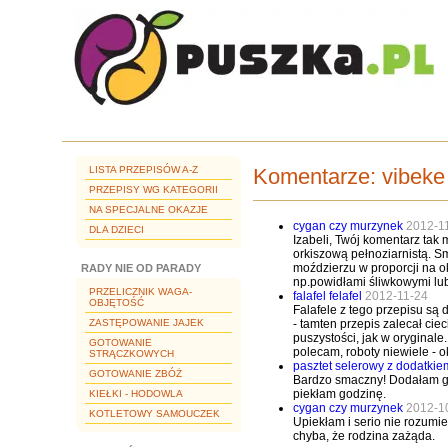
LISTA PRZEPISÓW A-Z
Komentarze:
vibeke
PRZEPISY WG KATEGORII
NA SPECJALNE OKAZJE
cygan czy murzynek
2012-1
DLA DZIECI
Izabeli, Twój komentarz tak
orkiszową pełnoziarnistą. S
moździerzu w proporcji na ok
RADY NIE OD PARADY
np.powidłami śliwkowymi lu
PRZELICZNIK WAGA-
falafel felafel
2012-11-24
OBJĘTOŚĆ
Falafele z tego przepisu są 
ZASTĘPOWANIE JAJEK
- tamten przepis zalecał cie
puszystości, jak w oryginale.
GOTOWANIE
polecam, roboty niewiele - 
STRĄCZKOWYCH
pasztet selerowy z dodatki
GOTOWANIE ZBÓŻ
Bardzo smaczny! Dodałam gar
piekłam godzinę.
KIEŁKI - HODOWLA
cygan czy murzynek
2012-1
KOTLETOWY SAMOUCZEK
Upiekłam i serio nie rozumi
chyba, że rodzina zażąda.