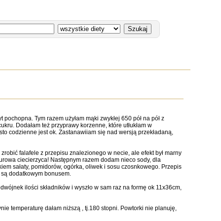
byt pochopna. Tym razem użyłam mąki zwykłej 650 pół na pół z
 cukru. Dodałam też przyprawy korzenne, które utłukłam w
asto codzienne jest ok. Zastanawiiam się nad wersją przekładaną,
 zrobić falafele z przepisu znalezionego w necie, ale efekt był marny
o surowa ciecierzyca! Następnym razem dodam nieco sody, dla
datkiem sałaty, pomidorów, ogórka, oliwek i sosu czosnkowego. Przepis
ycy są dodatkowym bonusem.
dwójnek ilości składników i wyszło w sam raz na formę ok 11x36cm,
e temperaturę dałam niższą , tj.180 stopni. Powtorki nie planuję,