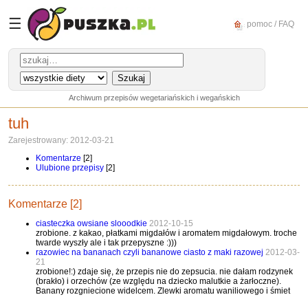
☰
pomoc / FAQ
Archiwum przepisów wegetariańskich i wegańskich
tuh
Zarejestrowany: 2012-03-21
Komentarze
[2]
Ulubione przepisy
[2]
Komentarze [2]
ciasteczka owsiane slooodkie
2012-10-15
zrobione. z kakao, płatkami migdałów i aromatem migdałowym. troche
twarde wyszły ale i tak przepyszne :)))
razowiec na bananach czyli bananowe ciasto z maki razowej
2012-03-
21
zrobione!:) zdaje się, że przepis nie do zepsucia. nie dałam rodzynek
(brakło) i orzechów (ze względu na dziecko malutkie a żarłoczne).
Banany rozgniecione widelcem. Zlewki aromatu waniliowego i śmiet