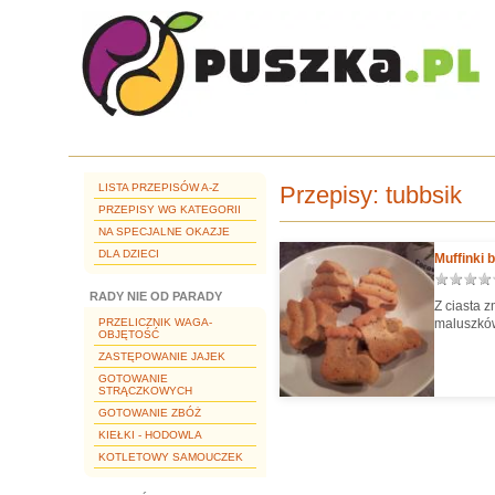
LISTA PRZEPISÓW A-Z
Przepisy:
tubbsik
PRZEPISY WG KATEGORII
NA SPECJALNE OKAZJE
DLA DZIECI
Muffinki
RADY NIE OD PARADY
Z ciasta 
PRZELICZNIK WAGA-
maluszkó
OBJĘTOŚĆ
ZASTĘPOWANIE JAJEK
GOTOWANIE
STRĄCZKOWYCH
GOTOWANIE ZBÓŻ
KIEŁKI - HODOWLA
KOTLETOWY SAMOUCZEK