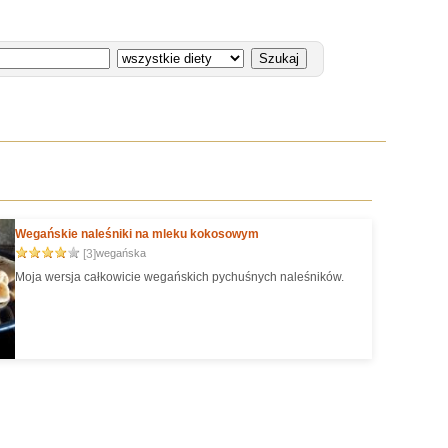
Wegańskie naleśniki na mleku kokosowym
[3]
wegańska
Moja wersja całkowicie wegańskich pychuśnych naleśników.