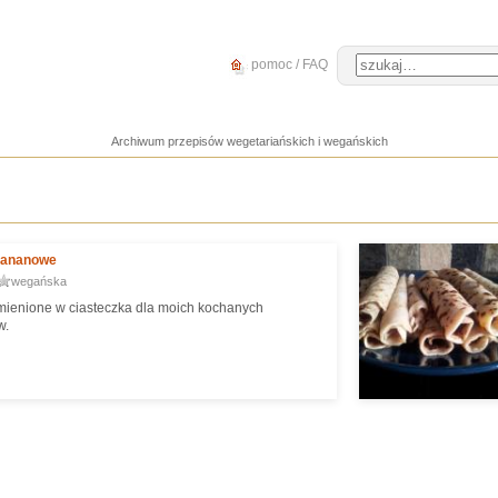
pomoc / FAQ
Archiwum przepisów wegetariańskich i wegańskich
 bananowe
wegańska
zmienione w ciasteczka dla moich kochanych
w.