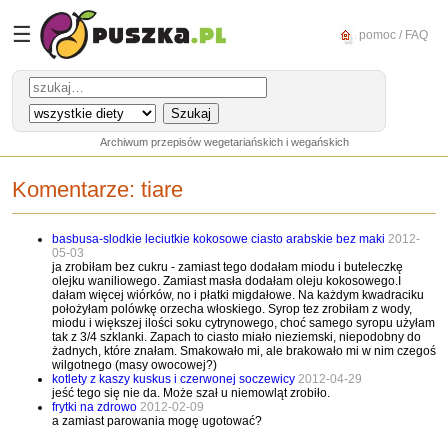
☰
pomoc / FAQ
Archiwum przepisów wegetariańskich i wegańskich
Komentarze:
tiare
basbusa-slodkie leciutkie kokosowe ciasto arabskie bez maki
2012-
05-03
ja zrobiłam bez cukru - zamiast tego dodałam miodu i buteleczkę
olejku waniliowego. Zamiast masła dodałam oleju kokosowego.I
dałam więcej wiórków, no i płatki migdałowe. Na każdym kwadraciku
położyłam polówkę orzecha włoskiego. Syrop tez zrobiłam z wody,
miodu i większej ilości soku cytrynowego, choć samego syropu użyłam
tak z 3/4 szklanki. Zapach to ciasto miało nieziemski, niepodobny do
żadnych, które znałam. Smakowało mi, ale brakowało mi w nim czegoś
wilgotnego (masy owocowej?)
kotlety z kaszy kuskus i czerwonej soczewicy
2012-04-29
jeść tego się nie da. Może szał u niemowląt zrobiło.
frytki na zdrowo
2012-02-09
a zamiast parowania mogę ugotować?