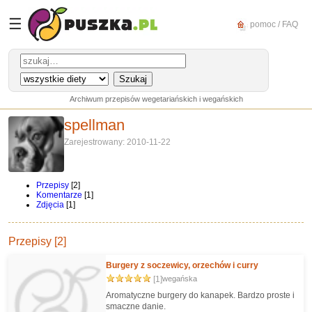
☰
pomoc / FAQ
Archiwum przepisów wegetariańskich i wegańskich
spellman
Zarejestrowany: 2010-11-22
Przepisy
[2]
Komentarze
[1]
Zdjęcia
[1]
Przepisy [2]
Burgery z soczewicy, orzechów i curry
[1]
wegańska
Aromatyczne burgery do kanapek. Bardzo proste i
smaczne danie.