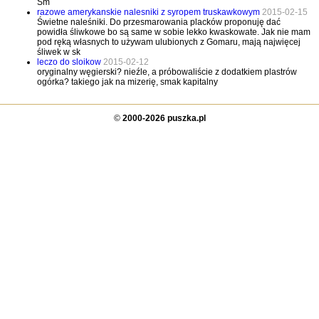
Sm
razowe amerykanskie nalesniki z syropem truskawkowym
2015-02-15
Świetne naleśniki. Do przesmarowania placków proponuję dać
powidła śliwkowe bo są same w sobie lekko kwaskowate. Jak nie mam
pod ręką własnych to używam ulubionych z Gomaru, mają najwięcej
śliwek w sk
leczo do sloikow
2015-02-12
oryginalny węgierski? nieźle, a próbowaliście z dodatkiem plastrów
ogórka? takiego jak na mizerię, smak kapitalny
©
2000-2026 puszka.pl