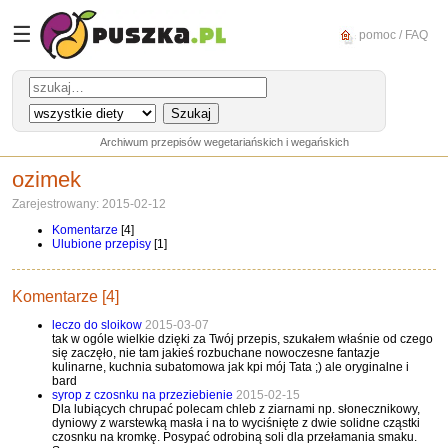
☰
pomoc / FAQ
Archiwum przepisów wegetariańskich i wegańskich
ozimek
Zarejestrowany: 2015-02-12
Komentarze
[4]
Ulubione przepisy
[1]
Komentarze [4]
leczo do sloikow
2015-03-07
tak w ogóle wielkie dzięki za Twój przepis, szukałem właśnie od czego
się zaczęło, nie tam jakieś rozbuchane nowoczesne fantazje
kulinarne, kuchnia subatomowa jak kpi mój Tata ;) ale oryginalne i
bard
syrop z czosnku na przeziebienie
2015-02-15
Dla lubiących chrupać polecam chleb z ziarnami np. słonecznikowy,
dyniowy z warstewką masła i na to wyciśnięte z dwie solidne cząstki
czosnku na kromkę. Posypać odrobiną soli dla przełamania smaku.