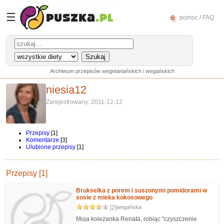
☰
pomoc / FAQ
Archiwum przepisów wegetariańskich i wegańskich
niesia12
Zarejestrowany: 2011-12-12
Przepisy
[1]
Komentarze
[3]
Ulubione przepisy
[1]
Przepisy [1]
Brukselka z porem i suszonymi pomidorami w
sosie z mleka kokosowego
[2]
wegańska
Moja koleżanka Renata, robiąc "czyszczenie