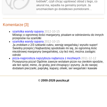
lodówki", czyli chcąc ugotować obiad z tego, co
akurat ma, wpadła na genialny pomysł. Ja
urozmaiciłam go dodatkowo pomidorami
suszonymi :) Polecam jako dodatek do wszelkich
makaronów, ryżu, kasz.
Komentarze [3]
szarlotka wandy sypana
2012-10-15
Mówiąc o ogromnej ilości margaryny, pisałam w odniesieniu do innych
przepisów na szarlotki
szarlotka wandy sypana
2012-10-15
Ja zrobiłam z 2/3 szklanki cukru, wersję wegańską i wyszło super!
Świetny przepis:) Najbardziej spodobało mi się, że ogromną ilośc
niezdrowej margaryny (wegańskiej, czy też nie), można zastąpic
odrobi
pizza-najprostsza najszybsza najtansza z mozliwych
2011-12-12
Przepyszna pizza! Ogólnie zawsze wolałam pizze na cienkim spodzie,
ale ten spód, mimo, że gruby, jest chrupiący i pyszny. Ja do swojej
dodałam pieczarki, paprykę, kapary, oliwki, ser wegański i kawałe
©
2000-2026 puszka.pl