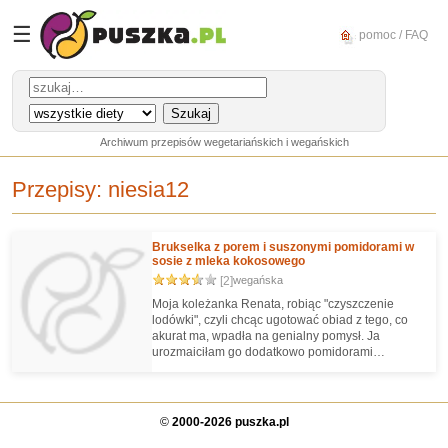
☰
pomoc / FAQ
Archiwum przepisów wegetariańskich i wegańskich
Przepisy:
niesia12
Brukselka z porem i suszonymi pomidorami w
sosie z mleka kokosowego
[2]
wegańska
Moja koleżanka Renata, robiąc "czyszczenie
lodówki", czyli chcąc ugotować obiad z tego, co
akurat ma, wpadła na genialny pomysł. Ja
urozmaiciłam go dodatkowo pomidorami
suszonymi :) Polecam jako dodatek do wszelkich
makaronów, ryżu, kasz.
©
2000-2026 puszka.pl