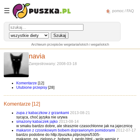
☰
pomoc / FAQ
Archiwum przepisów wegetariańskich i wegańskich
navia
Zarejestrowany: 2008-03-18
Komentarze
[12]
Ulubione przepisy
[28]
Komentarze [12]
zupa z kabaczkow z grzankami
2013-08-21
sycąca, choć języka nie urywa
smazony kabaczek jajko
2013-08-14
w smaku bardzo dobre, ale strasznie czasochłonne jak na jajecznicę
makaron z czosnkowym bobem doprawionym pomidorami
2012-07-17
bardzo podobne do http://puszka.pl/przepis/5305-
makaron_na_zielono-z_bobem_i_pesto.html - wolę wersję z