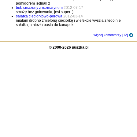
pomidorem jednak :)
bob smazony z rozmarynem
2012-07-17
smażę bez gotowania, jest super :)
salatka cieciorkowo-porowa
2012-03-14
miałam drobno zmieloną cieciorkę i w efekcie wyszła z tego nie
sałatka, a niezła pasta do kanapek.
więcej komentarzy [12]
©
2000-2026 puszka.pl