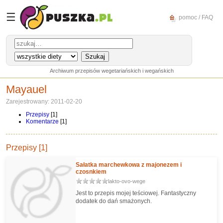
☰
pomoc / FAQ
Archiwum przepisów wegetariańskich i wegańskich
Mayauel
Zarejestrowany: 2011-02-20
Przepisy
[1]
Komentarze
[1]
Przepisy [1]
Sałatka marchewkowa z majonezem i
czosnkiem
lakto-ovo-wege
Jest to przepis mojej teściowej. Fantastyczny
dodatek do dań smażonych.