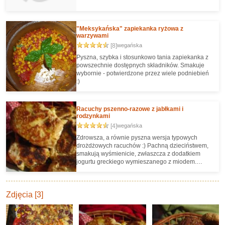
"Meksykańska" zapiekanka ryżowa z
warzywami
[8]
wegańska
Pyszna, szybka i stosunkowo tania zapiekanka z
powszechnie dostępnych składników. Smakuje
wybornie - potwierdzone przez wiele podniebień
:)
Racuchy pszenno-razowe z jabłkami i
rodzynkami
[4]
wegańska
Zdrowsza, a równie pyszna wersja typowych
drożdżowych racuchów :) Pachną dzieciństwem,
smakują wyśmienicie, zwłaszcza z dodatkiem
jogurtu greckiego wymieszanego z miodem.
Pyszne zarówno na ciepło, jak i na zimno jako
przekąska.
Zdjęcia [3]