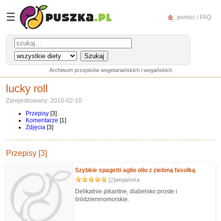
☰
pomoc / FAQ
Archiwum przepisów wegetariańskich i wegańskich
lucky roll
Zarejestrowany: 2010-02-10
Przepisy
[3]
Komentarze
[1]
Zdjęcia
[3]
Przepisy [3]
Szybkie spagetti aglio olio z zieloną fasolką
[2]
wegańska
Delikatnie pikantne, diabelsko proste i
śródziemnomorskie.