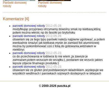
Parówki domowej
Parówki domowej
roboty
roboty
Komentarze [4]
parowki domowej roboty
2012-05-28
modyfikując przyprawy otrzymamy dowolny smak np kiełbasy,którą
potem można wkroic np do fasolki po brytońsku
parowki domowej roboty
2012-05-28
obawiam się ze tego typu parówki należy najpierw ugotować ,a potem
ewntualnie smażyć jak kiełbase,mysle że zamiast foli aluminiowej
można by pokombinować coś z folią do gotowania,widziałem w
niektóryc
parowki domowej roboty
2012-05-23
co do przechowania w lodówce to nie wiem ,ja zawsze je
zamrażam,potem wrzucam do wrzątku:), postaram sie wrzucic jakies
lepsze zdjecie finalnego produktu:)
parowki domowej roboty
2012-05-23
obawiam sie ze gluten jest podstawowym skladnikiem ,wystepuje we
wsystkich wedlinach i parowkach sojowych dostepnych w sklepach
©
2000-2026 puszka.pl