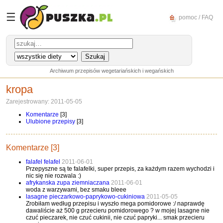
☰
pomoc / FAQ
Archiwum przepisów wegetariańskich i wegańskich
kropa
Zarejestrowany: 2011-05-05
Komentarze
[3]
Ulubione przepisy
[3]
Komentarze [3]
falafel felafel
2011-06-01
Przepyszne są te falafelki, super przepis, za każdym razem wychodzi i
nic się nie rozwala :)
afrykanska zupa ziemniaczana
2011-06-01
woda z warzywami, bez smaku bleee
lasagne pieczarkowo-paprykowo-cukiniowa
2011-05-05
Zrobiłam według przepisu i wyszło mega pomidorowe :/ naprawdę
dawaliście aż 500 g przecieru pomidorowego ? w mojej lasagne nie
czuć pieczarek, nie czuć cukinii, nie czuć papryki... smak przecieru