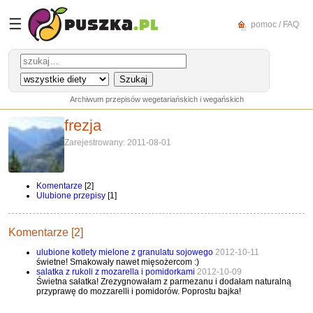
☰
pomoc / FAQ
Archiwum przepisów wegetariańskich i wegańskich
frezja
Zarejestrowany: 2011-08-01
Komentarze
[2]
Ulubione przepisy
[1]
Komentarze [2]
ulubione kotlety mielone z granulatu sojowego
2012-10-11
świetne! Smakowały nawet mięsożercom :)
salatka z rukoli z mozarella i pomidorkami
2012-10-09
Świetna sałatka! Zrezygnowałam z parmezanu i dodałam naturalną
przyprawę do mozzarelli i pomidorów. Poprostu bajka!