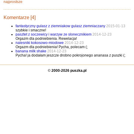
najprostsze
Komentarze [4]
fantastyczny gulasz z ziemniakow gulasz ziemniaczany
2015-01-13
szybkie i smaczne!
pasztet z soczewicy i warzyw ze slonecznikiem
2014-12-23
Orgazm dla podniebienia. Rewelacja!
nalesniki kokosowo-miodowe
2014-12-23
Orgazm dla podniebienia! Pycha, polecam (;
banana milk shake
2014-12-23
Pycha! ja dodałam jeszcze drobno pokrojonego ananasa z puszki (;
©
2000-2026 puszka.pl