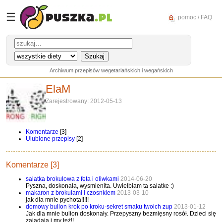
☰
pomoc / FAQ
Archiwum przepisów wegetariańskich i wegańskich
ElaM
Zarejestrowany: 2012-05-13
Komentarze
[3]
Ulubione przepisy
[2]
Komentarze [3]
salatka brokulowa z feta i oliwkami
2014-06-20
Pyszna, doskonala, wysmienita. Uwielbiam ta salatke :)
makaron z brokulami i czosnkiem
2013-03-10
jak dla mnie pychota!!!!!
domowy bulion krok po kroku-sekret smaku twoich zup
2013-01-12
Jak dla mnie bulion doskonały. Przepyszny bezmięsny rosół. Dzieci się
zajadają i my też!!