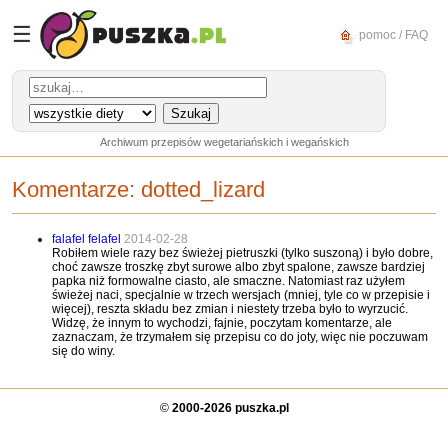
☰
pomoc / FAQ
Archiwum przepisów wegetariańskich i wegańskich
Komentarze:
dotted_lizard
falafel felafel
2014-02-28
Robiłem wiele razy bez świeżej pietruszki (tylko suszoną) i było dobre,
choć zawsze troszkę zbyt surowe albo zbyt spalone, zawsze bardziej
papka niż formowalne ciasto, ale smaczne. Natomiast raz użyłem
świeżej naci, specjalnie w trzech wersjach (mniej, tyle co w przepisie i
więcej), reszta składu bez zmian i niestety trzeba było to wyrzucić.
Widzę, że innym to wychodzi, fajnie, poczytam komentarze, ale
zaznaczam, że trzymałem się przepisu co do joty, więc nie poczuwam
się do winy.
©
2000-2026 puszka.pl