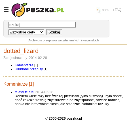
☰
pomoc / FAQ
Archiwum przepisów wegetariańskich i wegańskich
dotted_lizard
Zarejestrowany: 2014-02-28
Komentarze
[1]
Ulubione przepisy
[1]
Komentarze [1]
falafel felafel
2014-02-28
Robiłem wiele razy bez świeżej pietruszki (tylko suszoną) i było dobre,
choć zawsze troszkę zbyt surowe albo zbyt spalone, zawsze bardziej
papka niż formowalne ciasto, ale smaczne. Natomiast raz uży
©
2000-2026 puszka.pl