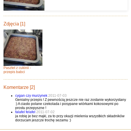
Zdjęcia [1]
Pasztet z cukinii -
przepis babci
Komentarze [2]
cygan czy murzynek
2011-07-03
Genialny przepis ! Z pewnością jeszcze nie raz zostanie wykorzystany
:) A ciasto polane czekolada i posypane wiórkami kokosowymi po
prostu przepyszne !
falafel felafel
2011-07-02
ja robię je bez mąki, za to przy okazji mielenia wszystkich składników
dorzucam jeszcze trochę sezamu :)