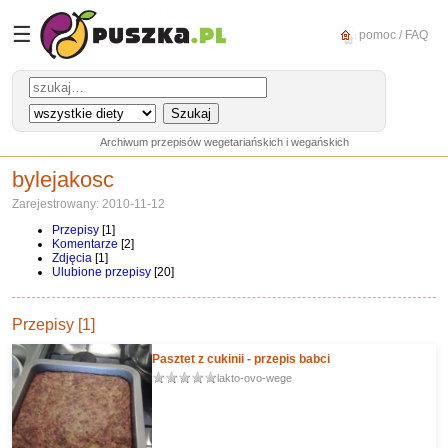
☰
pomoc / FAQ
Archiwum przepisów wegetariańskich i wegańskich
bylejakosc
Zarejestrowany: 2010-11-12
Przepisy
[1]
Komentarze
[2]
Zdjęcia
[1]
Ulubione przepisy
[20]
Przepisy [1]
Pasztet z cukinii - przepis babci
lakto-ovo-wege