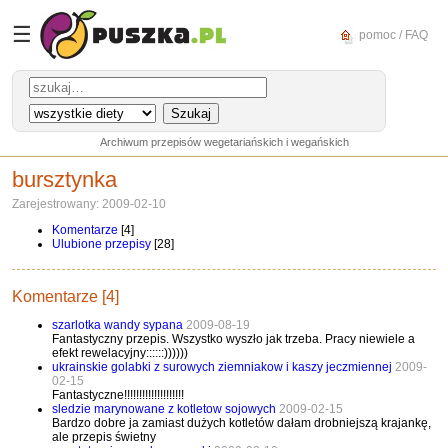
☰
pomoc / FAQ
Archiwum przepisów wegetariańskich i wegańskich
bursztynka
Zarejestrowany: 2009-02-10
Komentarze
[4]
Ulubione przepisy
[28]
Komentarze [4]
szarlotka wandy sypana
2009-08-19
Fantastyczny przepis. Wszystko wyszło jak trzeba. Pracy niewiele a
efekt rewelacyjny::::::))))))
ukrainskie golabki z surowych ziemniakow i kaszy jeczmiennej
2009-
02-15
Fantastyczne!!!!!!!!!!!!!!!!!!!!
sledzie marynowane z kotletow sojowych
2009-02-15
Bardzo dobre ja zamiast dużych kotletów dałam drobniejszą krajankę,
ale przepis świetny