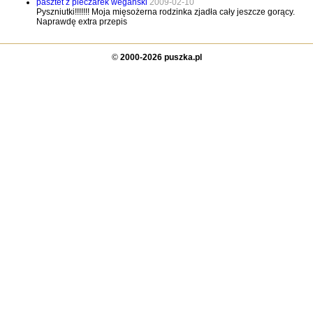
pasztet z pieczarek weganski
2009-02-10
Pyszniutki!!!!!!! Moja mięsożerna rodzinka zjadła cały jeszcze gorący.
Naprawdę extra przepis
©
2000-2026 puszka.pl