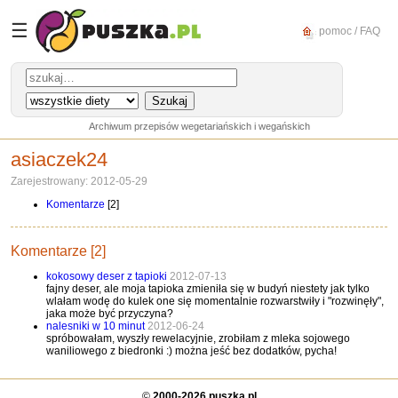
☰
pomoc / FAQ
Archiwum przepisów wegetariańskich i wegańskich
asiaczek24
Zarejestrowany: 2012-05-29
Komentarze
[2]
Komentarze [2]
kokosowy deser z tapioki
2012-07-13
fajny deser, ale moja tapioka zmieniła się w budyń niestety jak tylko
wlałam wodę do kulek one się momentalnie rozwarstwiły i "rozwinęły",
jaka może być przyczyna?
nalesniki w 10 minut
2012-06-24
spróbowałam, wyszły rewelacyjnie, zrobiłam z mleka sojowego
waniliowego z biedronki :) można jeść bez dodatków, pycha!
©
2000-2026 puszka.pl