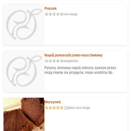
Puszek
ovo-wege
Napój pomarańczowo-marchwiowy
wegańska
Pyszny, domowy napój robiony zawsze przez
moją mamę na przyjęcia, moje urodziny itp.
Murzynek
[2]
lakto-ovo-wege