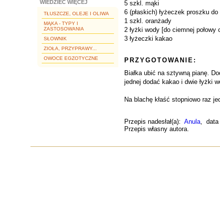
WIEDZIEĆ WIĘCEJ
5 szkl. mąki
6 (płaskich) łyżeczek proszku do
TŁUSZCZE, OLEJE I OLIWA
1 szkl. oranżady
MĄKA - TYPY I
ZASTOSOWANIA
2 łyżki wody [do ciemnej połowy c
3 łyżeczki kakao
SŁOWNIK
ZIOŁA, PRZYPRAWY...
OWOCE EGZOTYCZNE
PRZYGOTOWANIE:
Białka ubić na sztywną pianę. Do
jednej dodać kakao i dwie łyżki w
Na blachę kłaść stopniowo raz j
Przepis nadesłał(a):
Anula
, data
Przepis własny autora.