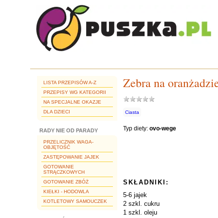
Zebra na oranżadzi
LISTA PRZEPISÓW A-Z
PRZEPISY WG KATEGORII
NA SPECJALNE OKAZJE
DLA DZIECI
Ciasta
Typ diety:
ovo-wege
RADY NIE OD PARADY
PRZELICZNIK WAGA-
OBJĘTOŚĆ
ZASTĘPOWANIE JAJEK
GOTOWANIE
STRĄCZKOWYCH
SKŁADNIKI:
GOTOWANIE ZBÓŻ
KIEŁKI - HODOWLA
5-6 jajek
KOTLETOWY SAMOUCZEK
2 szkl. cukru
1 szkl. oleju