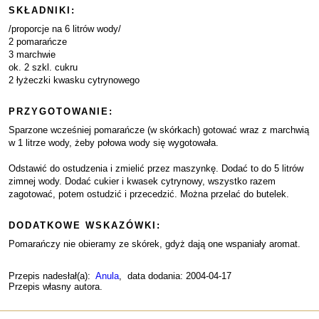
SKŁADNIKI:
/proporcje na 6 litrów wody/
2 pomarańcze
3 marchwie
ok. 2 szkl. cukru
2 łyżeczki kwasku cytrynowego
PRZYGOTOWANIE:
Sparzone wcześniej pomarańcze (w skórkach) gotować wraz z marchwią
w 1 litrze wody, żeby połowa wody się wygotowała.
Odstawić do ostudzenia i zmielić przez maszynkę. Dodać to do 5 litrów
zimnej wody. Dodać cukier i kwasek cytrynowy, wszystko razem
zagotować, potem ostudzić i przecedzić. Można przelać do butelek.
DODATKOWE WSKAZÓWKI:
Pomarańczy nie obieramy ze skórek, gdyż dają one wspaniały aromat.
Przepis nadesłał(a):
Anula
, data dodania: 2004-04-17
Przepis własny autora.