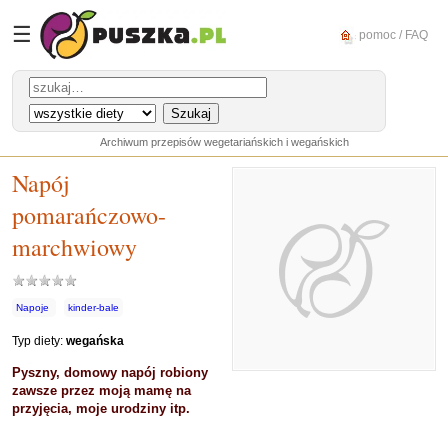
☰
pomoc / FAQ
Archiwum przepisów wegetariańskich i wegańskich
Napój
pomarańczowo-
marchwiowy
Napoje
kinder-bale
Typ diety:
wegańska
Pyszny, domowy napój robiony
zawsze przez moją mamę na
przyjęcia, moje urodziny itp.