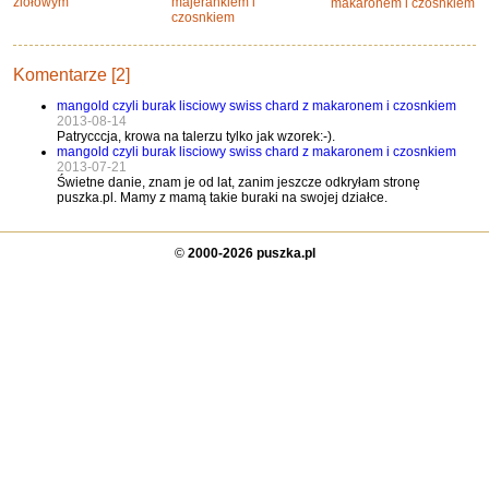
ziołowym
majerankiem i
makaronem i czosnkiem
czosnkiem
Komentarze [2]
mangold czyli burak lisciowy swiss chard z makaronem i czosnkiem
2013-08-14
Patrycccja, krowa na talerzu tylko jak wzorek:-).
mangold czyli burak lisciowy swiss chard z makaronem i czosnkiem
2013-07-21
Świetne danie, znam je od lat, zanim jeszcze odkryłam stronę
puszka.pl. Mamy z mamą takie buraki na swojej działce.
©
2000-2026 puszka.pl