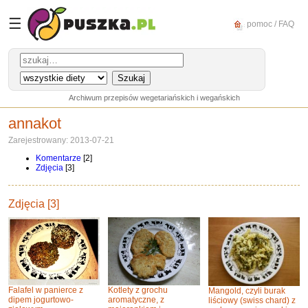
☰
pomoc / FAQ
Archiwum przepisów wegetariańskich i wegańskich
annakot
Zarejestrowany: 2013-07-21
Komentarze
[2]
Zdjęcia
[3]
Zdjęcia [3]
Falafel w panierce z
Kotlety z grochu
Mangold, czyli burak
dipem jogurtowo-
aromatyczne, z
liściowy (swiss chard) z