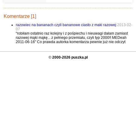
jako imitacja.
Komentarze [1]
razowiec na bananach czyli bananowe ciasto z maki razowej
2013-02-
07
"robiłam ostatnio raz kolejny i z pośpiechu i nieuwagi dałam zamiast
razowej mąki mąkę... z pełnego przemiału, czyli typ 2000!! MEDeah
2011-06-16" Co prawda autorka komentarza pewnie już nie odczyt
©
2000-2026 puszka.pl