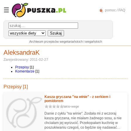
☰
pomoc / FAQ
Archiwum przepisów wegetariańskich i wegańskich
AleksandraK
Zarejestrowany: 2011-02-27
Przepisy
[1]
Komentarze
[1]
Przepisy [1]
Kasza gryczana "na winie" - z serkiem i
pomidorem
lakto-wege
Danie z cyklu "na winie". Została mi z wczoraj
kasza gryczana, nie miałam żadnego sosu, a nie
chciałam jej wyrzucić. Przekopałam kuchnię w
poszukiwaniu czegoś, co będzie się nadawać