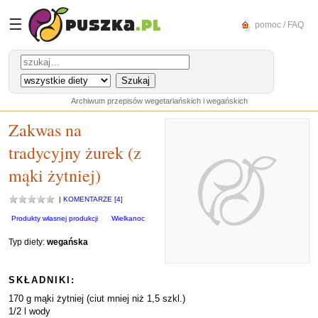
☰
pomoc / FAQ
Archiwum przepisów wegetariańskich i wegańskich
Zakwas na
tradycyjny żurek (z
mąki żytniej)
|
KOMENTARZE [4]
Produkty własnej produkcji
Wielkanoc
Typ diety:
wegańska
SKŁADNIKI:
170 g mąki żytniej (ciut mniej niż 1,5 szkl.)
1/2 l wody