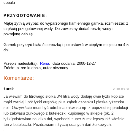
cebula
PRZYGOTOWANIE:
Mąkę żytnią wsypać do wyparzonego kamiennego garnka, rozmieszać z
częścią przegotowanej wody. Do zawiesiny dodać resztę wody i
pokrojoną cebulę.
Garnek przykryć białą ściereczką i pozostawić w ciepłym miejscu na 4-5
dni.
Przepis nadesłał(a):
Rena
, data dodania: 2000-12-27
Źródło: pl.rec.kuchnia, autor nieznany
Komentarze:
żurek
2010-03-31
Ja wlewam do litrowego słoika 3/4 litra wody dodaję dwie łyżki kopiate
mąki żytniej i pół łyżki otrębów, plus ząbek czosnku i płaska łyżeczka
soli. Oczywiście musi być odrobina zakwasu np. z poprzedniej produkcji
lub zakwasu żurkowego z buteleczki kupionego w sklepie (ok. 2
łyżki)odstawiam na kilka dni, wychodzi super żurek lepszy niż właśnie
ten z buteleczki. Pozdrawiam i życzę udanych dań żurkowych.