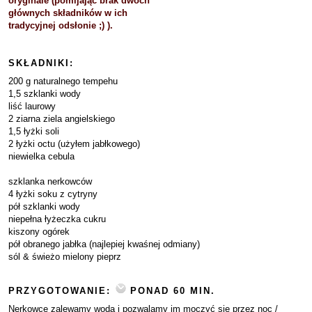
oryginale (pomijając brak dwóch
głównych składników w ich
tradycyjnej odsłonie ;) ).
SKŁADNIKI:
200 g naturalnego tempehu
1,5 szklanki wody
liść laurowy
2 ziarna ziela angielskiego
1,5 łyżki soli
2 łyżki octu (użyłem jabłkowego)
niewielka cebula
szklanka nerkowców
4 łyżki soku z cytryny
pół szklanki wody
niepełna łyżeczka cukru
kiszony ogórek
pół obranego jabłka (najlepiej kwaśnej odmiany)
sól & świeżo mielony pieprz
PRZYGOTOWANIE:
PONAD 60 MIN.
Nerkowce zalewamy wodą i pozwalamy im moczyć się przez noc /