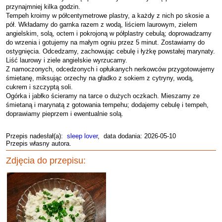
przynajmniej kilka godzin.
Tempeh kroimy w półcentymetrowe plastry, a każdy z nich po skosie a
pół. Wkładamy do garnka razem z wodą, liściem laurowym, zielem
angielskim, solą, octem i pokrojoną w półplastry cebulą; doprowadzamy
do wrzenia i gotujemy na małym ogniu przez 5 minut. Zostawiamy do
ostygnięcia. Odcedzamy, zachowując cebulę i łyżkę powstałej marynaty.
Liść laurowy i ziele angielskie wyrzucamy.
Z namoczonych, odcedzonych i opłukanych nerkowców przygotowujemy
śmietanę, miksując orzechy na gładko z sokiem z cytryny, wodą,
cukrem i szczyptą soli.
Ogórka i jabłko ścieramy na tarce o dużych oczkach. Mieszamy ze
śmietaną i marynatą z gotowania tempehu; dodajemy cebulę i tempeh,
doprawiamy pieprzem i ewentualnie solą.
Przepis nadesłał(a):
sleep lover
, data dodania: 2026-05-10
Przepis własny autora.
Zdjęcia do przepisu: