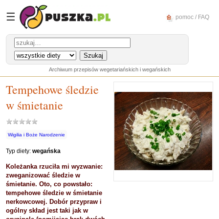
☰
pomoc / FAQ
Archiwum przepisów wegetariańskich i wegańskich
Tempehowe śledzie
w śmietanie
Wigilia i Boże Narodzenie
Typ diety:
wegańska
Koleżanka rzuciła mi wyzwanie:
zweganizować śledzie w
śmietanie. Oto, co powstało:
tempehowe śledzie w śmietanie
nerkowcowej. Dobór przypraw i
ogólny skład jest taki jak w