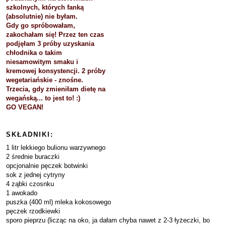
szkolnych, których fanką
(absolutnie) nie byłam.
Gdy go spróbowałam,
zakochałam się! Przez ten czas
podjęłam 3 próby uzyskania
chłodnika o takim
niesamowitym smaku i
kremowej konsystencji. 2 próby
wegetariańskie - znośne.
Trzecia, gdy zmieniłam dietę na
wegańską... to jest to! :)
GO VEGAN!
SKŁADNIKI:
1 litr lekkiego bulionu warzywnego
2 średnie buraczki
opcjonalnie pęczek botwinki
sok z jednej cytryny
4 ząbki czosnku
1 awokado
puszka (400 ml) mleka kokosowego
pęczek rzodkiewki
sporo pieprzu (licząc na oko, ja dałam chyba nawet z 2-3 łyżeczki, bo