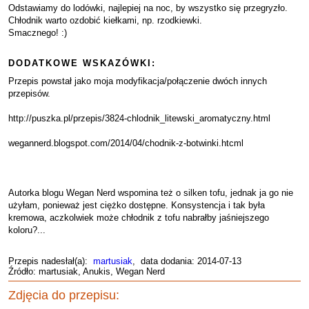
Odstawiamy do lodówki, najlepiej na noc, by wszystko się przegryzło.
Chłodnik warto ozdobić kiełkami, np. rzodkiewki.
Smacznego! :)
DODATKOWE WSKAZÓWKI:
Przepis powstał jako moja modyfikacja/połączenie dwóch innych
przepisów.
http://puszka.pl/przepis/3824-chlodnik_litewski_aromatyczny.html
wegannerd.blogspot.com/2014/04/chodnik-z-botwinki.htcml
Autorka blogu Wegan Nerd wspomina też o silken tofu, jednak ja go nie
użyłam, ponieważ jest ciężko dostępne. Konsystencja i tak była
kremowa, aczkolwiek może chłodnik z tofu nabrałby jaśniejszego
koloru?...
Przepis nadesłał(a):
martusiak
, data dodania: 2014-07-13
Źródło: martusiak, Anukis, Wegan Nerd
Zdjęcia do przepisu: