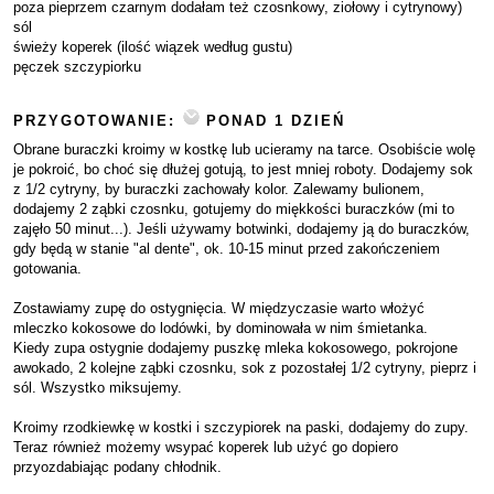
poza pieprzem czarnym dodałam też czosnkowy, ziołowy i cytrynowy)
sól
świeży koperek (ilość wiązek według gustu)
pęczek szczypiorku
PRZYGOTOWANIE:
PONAD 1 DZIEŃ
Obrane buraczki kroimy w kostkę lub ucieramy na tarce. Osobiście wolę
je pokroić, bo choć się dłużej gotują, to jest mniej roboty. Dodajemy sok
z 1/2 cytryny, by buraczki zachowały kolor. Zalewamy bulionem,
dodajemy 2 ząbki czosnku, gotujemy do miękkości buraczków (mi to
zajęło 50 minut...). Jeśli używamy botwinki, dodajemy ją do buraczków,
gdy będą w stanie "al dente", ok. 10-15 minut przed zakończeniem
gotowania.
Zostawiamy zupę do ostygnięcia. W międzyczasie warto włożyć
mleczko kokosowe do lodówki, by dominowała w nim śmietanka.
Kiedy zupa ostygnie dodajemy puszkę mleka kokosowego, pokrojone
awokado, 2 kolejne ząbki czosnku, sok z pozostałej 1/2 cytryny, pieprz i
sól. Wszystko miksujemy.
Kroimy rzodkiewkę w kostki i szczypiorek na paski, dodajemy do zupy.
Teraz również możemy wsypać koperek lub użyć go dopiero
przyozdabiając podany chłodnik.