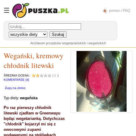
☰
pomoc / FAQ
Archiwum przepisów wegetariańskich i wegańskich
Wegański, kremowy
chłodnik litewski
ŚREDNIA OCENA:
[1]
|
KOMENTARZE [4]
Zupy na zimno
Typ diety:
wegańska
Po raz pierwszy chłodnik
litewski zjadłam w Greenwayu
będąc wegetarianką. Dotychczas
"chłodnik" kojarzył mi się z
owocowymi zupami
podawanymi na stołówkach