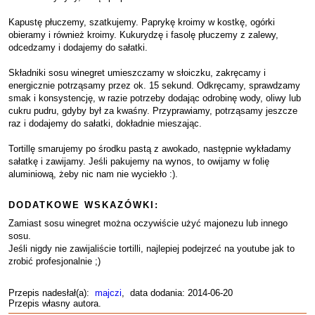
Kapustę płuczemy, szatkujemy. Paprykę kroimy w kostkę, ogórki
obieramy i również kroimy. Kukurydzę i fasolę płuczemy z zalewy,
odcedzamy i dodajemy do sałatki.
Składniki sosu winegret umieszczamy w słoiczku, zakręcamy i
energicznie potrząsamy przez ok. 15 sekund. Odkręcamy, sprawdzamy
smak i konsystencję, w razie potrzeby dodając odrobinę wody, oliwy lub
cukru pudru, gdyby był za kwaśny. Przyprawiamy, potrząsamy jeszcze
raz i dodajemy do sałatki, dokładnie mieszając.
Tortillę smarujemy po środku pastą z awokado, następnie wykładamy
sałatkę i zawijamy. Jeśli pakujemy na wynos, to owijamy w folię
aluminiową, żeby nic nam nie wyciekło :).
DODATKOWE WSKAZÓWKI:
Zamiast sosu winegret można oczywiście użyć majonezu lub innego
sosu.
Jeśli nigdy nie zawijaliście tortilli, najlepiej podejrzeć na youtube jak to
zrobić profesjonalnie ;)
Przepis nadesłał(a):
majczi
, data dodania: 2014-06-20
Przepis własny autora.