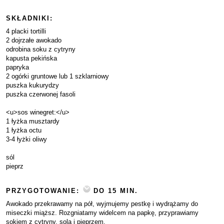
SKŁADNIKI:
4 placki tortilli
2 dojrzałe awokado
odrobina soku z cytryny
kapusta pekińska
papryka
2 ogórki gruntowe lub 1 szklarniowy
puszka kukurydzy
puszka czerwonej fasoli
<u>sos winegret:</u>
1 łyżka musztardy
1 łyżka octu
3-4 łyżki oliwy
sól
pieprz
PRZYGOTOWANIE:
DO 15 MIN.
Awokado przekrawamy na pół, wyjmujemy pestkę i wydrążamy do
miseczki miąższ. Rozgniatamy widelcem na papkę, przyprawiamy
sokiem z cytryny, solą i pieprzem.