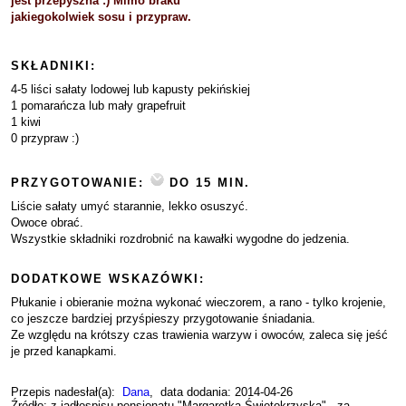
jest przepyszna :) Mimo braku
jakiegokolwiek sosu i przypraw.
SKŁADNIKI:
4-5 liści sałaty lodowej lub kapusty pekińskiej
1 pomarańcza lub mały grapefruit
1 kiwi
0 przypraw :)
PRZYGOTOWANIE:
DO 15 MIN.
Liście sałaty umyć starannie, lekko osuszyć.
Owoce obrać.
Wszystkie składniki rozdrobnić na kawałki wygodne do jedzenia.
DODATKOWE WSKAZÓWKI:
Płukanie i obieranie można wykonać wieczorem, a rano - tylko krojenie,
co jeszcze bardziej przyśpieszy przygotowanie śniadania.
Ze względu na krótszy czas trawienia warzyw i owoców, zaleca się jeść
je przed kanapkami.
Przepis nadesłał(a):
Dana
, data dodania: 2014-04-26
Źródło: z jadłospisu pensjonatu "Margaretka Świętokrzyska" - za