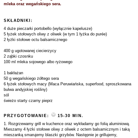
mleka oraz wegańskiego sera.
SKŁADNIKI:
4 duże pieczarki portobello (wyłącznie kapelusze)
5 łyżek stołowych oliwy z oliwek (w tym 1 łyżka do purée)
2 łyżki stołowe octu balsamicznego
400 g ugotowanej ciecierzycy
2 ząbki czosnku
100 ml mleka sojowego albo ryżowego
1 bakłażan
50 g wegańskiego żółtego sera
6 łyżek stołowych macy (Maca Peruwiańska, superfood, sproszkowana
bulwa andyjskiej rośliny)
sól
świeżo starty czarny pieprz
PRZYGOTOWANIE:
15-30 MIN.
1. Rozgrzewamy grill w kuchence oraz wykładamy go folią aluminiową.
Mieszamy 4 łyżki stołowe oliwy z oliwek z octem balsamicznym i taką
mieszanką smarujemy blaszki grzybów. Następnie je grillujemy,