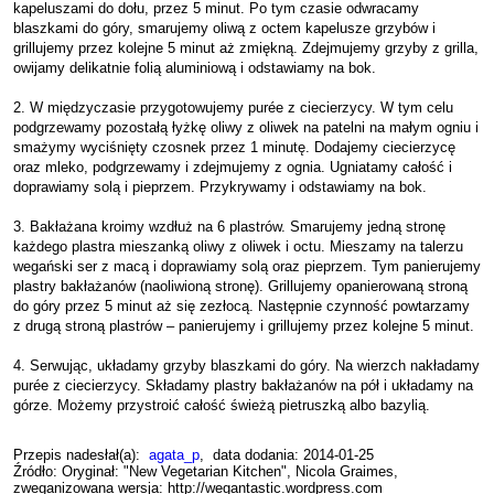
kapeluszami do dołu, przez 5 minut. Po tym czasie odwracamy
blaszkami do góry, smarujemy oliwą z octem kapelusze grzybów i
grillujemy przez kolejne 5 minut aż zmiękną. Zdejmujemy grzyby z grilla,
owijamy delikatnie folią aluminiową i odstawiamy na bok.
2. W międzyczasie przygotowujemy purée z ciecierzycy. W tym celu
podgrzewamy pozostałą łyżkę oliwy z oliwek na patelni na małym ogniu i
smażymy wyciśnięty czosnek przez 1 minutę. Dodajemy ciecierzycę
oraz mleko, podgrzewamy i zdejmujemy z ognia. Ugniatamy całość i
doprawiamy solą i pieprzem. Przykrywamy i odstawiamy na bok.
3. Bakłażana kroimy wzdłuż na 6 plastrów. Smarujemy jedną stronę
każdego plastra mieszanką oliwy z oliwek i octu. Mieszamy na talerzu
wegański ser z macą i doprawiamy solą oraz pieprzem. Tym panierujemy
plastry bakłażanów (naoliwioną stronę). Grillujemy opanierowaną stroną
do góry przez 5 minut aż się zezłocą. Następnie czynność powtarzamy
z drugą stroną plastrów – panierujemy i grillujemy przez kolejne 5 minut.
4. Serwując, układamy grzyby blaszkami do góry. Na wierzch nakładamy
purée z ciecierzycy. Składamy plastry bakłażanów na pół i układamy na
górze. Możemy przystroić całość świeżą pietruszką albo bazylią.
Przepis nadesłał(a):
agata_p
, data dodania: 2014-01-25
Źródło: Oryginał: "New Vegetarian Kitchen", Nicola Graimes,
zweganizowana wersja: http://wegantastic.wordpress.com