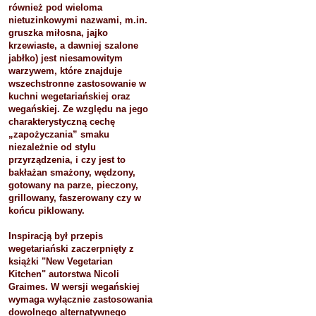
również pod wieloma
nietuzinkowymi nazwami, m.in.
gruszka miłosna, jajko
krzewiaste, a dawniej szalone
jabłko) jest niesamowitym
warzywem, które znajduje
wszechstronne zastosowanie w
kuchni wegetariańskiej oraz
wegańskiej. Ze względu na jego
charakterystyczną cechę
„zapożyczania” smaku
niezależnie od stylu
przyrządzenia, i czy jest to
bakłażan smażony, wędzony,
gotowany na parze, pieczony,
grillowany, faszerowany czy w
końcu piklowany.
Inspiracją był przepis
wegetariański zaczerpnięty z
książki "New Vegetarian
Kitchen" autorstwa Nicoli
Graimes. W wersji wegańskiej
wymaga wyłącznie zastosowania
dowolnego alternatywnego