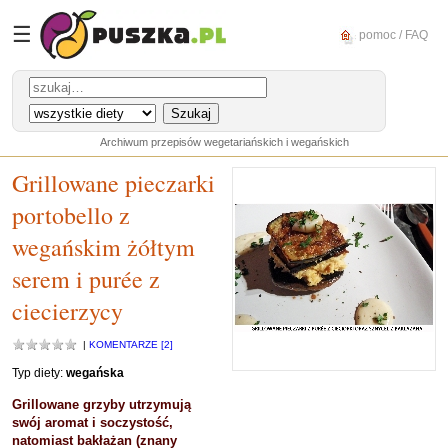
☰
pomoc / FAQ
Archiwum przepisów wegetariańskich i wegańskich
Grillowane pieczarki
portobello z
wegańskim żółtym
serem i purée z
ciecierzycy
|
KOMENTARZE [2]
Typ diety:
wegańska
Grillowane grzyby utrzymują
swój aromat i soczystość,
natomiast bakłażan (znany