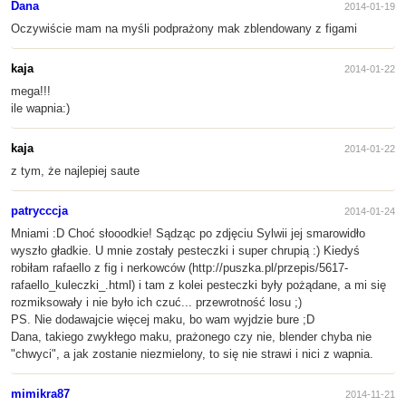
Dana
2014-01-19
Oczywiście mam na myśli podprażony mak zblendowany z figami
kaja
2014-01-22
mega!!!
ile wapnia:)
kaja
2014-01-22
z tym, że najlepiej saute
patrycccja
2014-01-24
Mniami :D Choć słooodkie! Sądząc po zdjęciu Sylwii jej smarowidło
wyszło gładkie. U mnie zostały pesteczki i super chrupią :) Kiedyś
robiłam rafaello z fig i nerkowców (http://puszka.pl/przepis/5617-
rafaello_kuleczki_.html) i tam z kolei pesteczki były pożądane, a mi się
rozmiksowały i nie było ich czuć... przewrotność losu ;)
PS. Nie dodawajcie więcej maku, bo wam wyjdzie bure ;D
Dana, takiego zwykłego maku, prażonego czy nie, blender chyba nie
"chwyci", a jak zostanie niezmielony, to się nie strawi i nici z wapnia.
mimikra87
2014-11-21