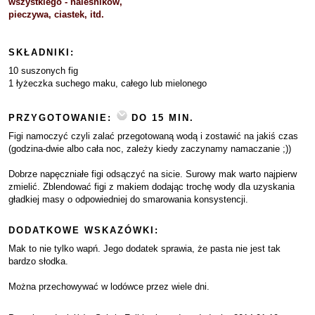
wszystkiego - naleśników,
pieczywa, ciastek, itd.
SKŁADNIKI:
10 suszonych fig
1 łyżeczka suchego maku, całego lub mielonego
PRZYGOTOWANIE:
DO 15 MIN.
Figi namoczyć czyli zalać przegotowaną wodą i zostawić na jakiś czas
(godzina-dwie albo cała noc, zależy kiedy zaczynamy namaczanie ;))
Dobrze napęczniałe figi odsączyć na sicie. Surowy mak warto najpierw
zmielić. Zblendować figi z makiem dodając trochę wody dla uzyskania
gładkiej masy o odpowiedniej do smarowania konsystencji.
DODATKOWE WSKAZÓWKI:
Mak to nie tylko wapń. Jego dodatek sprawia, że pasta nie jest tak
bardzo słodka.
Można przechowywać w lodówce przez wiele dni.