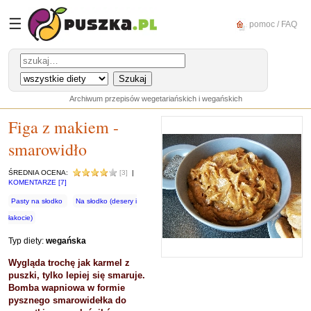
☰
pomoc / FAQ
Archiwum przepisów wegetariańskich i wegańskich
Figa z makiem -
smarowidło
ŚREDNIA OCENA:
[3]
|
KOMENTARZE [7]
Pasty na słodko
Na słodko (desery i
łakocie)
Typ diety:
wegańska
Wygląda trochę jak karmel z
puszki, tylko lepiej się smaruje.
Bomba wapniowa w formie
pysznego smarowidełka do