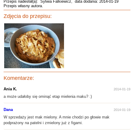
Przepis nadesłał(a):
Sylwia Falkiewicz
, data dodania: 2014-01-19
Przepis własny autora.
Zdjęcia do przepisu:
Komentarze:
Ania K.
2014-01-19
a może udałoby się ominąć etap mielenia maku? :)
Dana
2014-01-19
W sprzedaży jest mak mielony. A mnie chodzi po głowie mak
podprażony na patelni i zmielony już z figami.